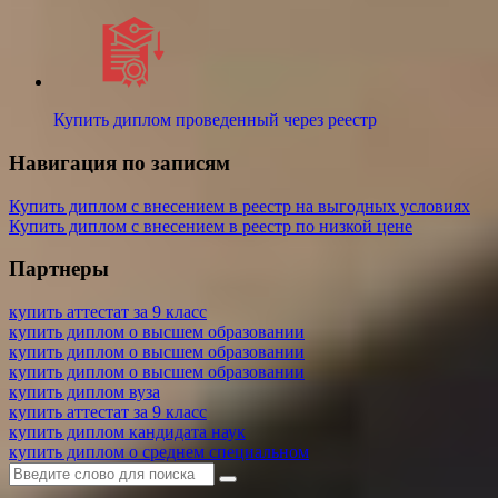
Купить диплом проведенный через реестр
Навигация по записям
Купить диплом с внесением в реестр на выгодных условиях
Купить диплом с внесением в реестр по низкой цене
Партнеры
купить аттестат за 9 класс
купить диплом о высшем образовании
купить диплом о высшем образовании
купить диплом о высшем образовании
купить диплом вуза
купить аттестат за 9 класс
купить диплом кандидата наук
купить диплом о среднем специальном