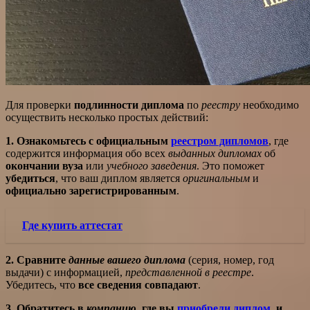
Для проверки
подлинности диплома
по
реестру
необходимо
осуществить несколько простых действий:
1. Ознакомьтесь с официальным
реестром дипломов
, где
содержится информация обо всех
выданных дипломах
об
окончании вуза
или
учебного заведения
. Это поможет
убедиться
, что ваш диплом является
оригинальным
и
официально зарегистрированным
.
Где купить аттестат
2. Сравните
данные вашего диплома
(серия, номер, год
выдачи) с информацией,
представленной в реестре
.
Убедитесь, что
все сведения совпадают
.
3. Обратитесь в
компанию
, где вы
приобрели диплом
, и