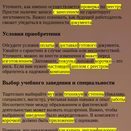
Уточните, как именно осуществляется
проверка
по
реестру
.
Простое наличие записи
с занесением
не гарантирует
легитимность. Важно понимать, как будущий работодатель
сможет убедиться в подлинности
документа
.
Условия приобретения
Обсудите условия
оплаты
и
доставки
готового
документа.
Узнайте о гарантиях в случае ошибок или несоответствий.
Уточните, можно ли внести изменения в
макет
перед
изготовлением
. Запомните,
покупка
липовой
корочки
– это
риск. Если вам нужен
настоящий
диплом с реестром
обратитесь к надежной
компании
.
Выбор учебного заведения и специальности
Тщательно выбирайте
вуз
или
техникум
и
степень
(бакалавр,
специалист, магистр), учитывая ваши навыки и опыт
работы
.
Несоответствие между образованием и фактической
деятельностью может вызвать подозрения. Важно, чтобы
выбранное
заведение
было аккредитовано. В комплекте с
корочкой
должно быть
приложение
с оценками.
Помните, что предложений
где купить диплом
недорого