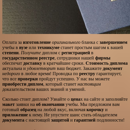
Оплата за
изготовление
оригинального
бланка с
завершением
учебы в
вузе
или
техникуме
станет простым шагом к вашей
степени
.
Получите
диплом с
регистрацией
в
государственном реестре
, сотрудники нашей
фирмы
обеспечат
доставку
в кратчайшие сроки.
Стоимость диплома
актуальна и
удовлетворит
ваш бюджет. Закажите
документ
недорого
в любое время! Проводка по
реестру
гарантирует,
что все
проверки
пройдут успешно. У нас вы можете
приобрести диплом
, который станет
настоящим
доказательством ваших знаний и умений.
Сколько стоит диплом? Узнайте о
цена
х на сайте и заполняйте
макет
заявки на
об окончании
учебы. Мы предложим вам
готовый
образец
на любой вкус, включая
корочку
и
приложение
к нему. Не упустите шанс стать обладателем
документа
с настоящей
защитой
и
гарантией
подлинности!