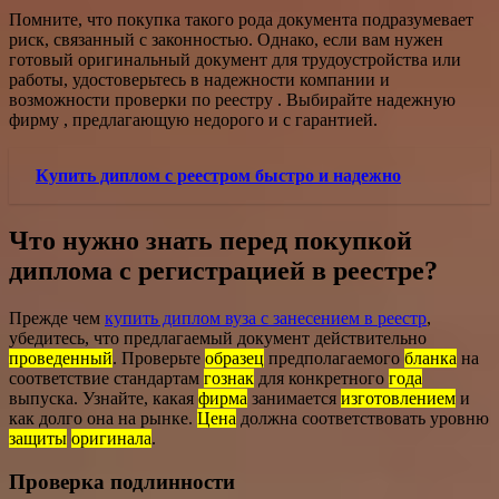
Помните, что покупка такого рода документа подразумевает
риск, связанный с законностью. Однако, если вам нужен
готовый оригинальный документ для трудоустройства или
работы, удостоверьтесь в надежности компании и
возможности проверки по реестру . Выбирайте надежную
фирму , предлагающую недорого и с гарантией.
Купить диплом с реестром быстро и надежно
Что нужно знать перед покупкой
диплома с регистрацией в реестре?
Прежде чем
купить диплом вуза с занесением в реестр
,
убедитесь, что предлагаемый документ действительно
проведенный
. Проверьте
образец
предполагаемого
бланка
на
соответствие стандартам
гознак
для конкретного
года
выпуска. Узнайте, какая
фирма
занимается
изготовлением
и
как долго она на рынке.
Цена
должна соответствовать уровню
защиты
оригинала
.
Проверка подлинности