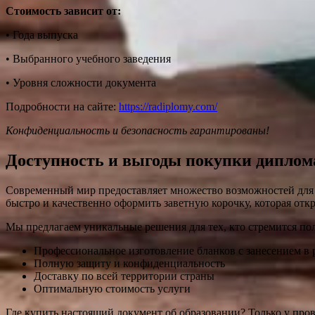
Стоимость зависит от:
• Года выпуска
• Выбранного учебного заведения
• Уровня сложности документа
Подробности на сайте:
https://radiplomy.com/
Конфиденциальность и безопасность гарантированы!
Доступность и выгоды покупки диплом
Современный мир предоставляет множество возможностей для 
быстро и качественно оформить заветную корочку, которая отк
Мы предлагаем уникальные решения для тех, кто стремится по
Профессиональное изготовление бланков с занесением в 
Полную защиту и конфиденциальность
Доставку по всей территории страны
Оптимальную стоимость услуги
Где купить настоящий документ об образовании? Только у про