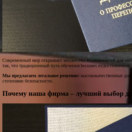
Современный мир открывает множество возможностей для амб
так, что традиционный путь обучения becomes недостижимым.
Мы предлагаем легальное решение:
высококачественные док
степенями безопасности.
Почему наша фирма – лучший выбор дл