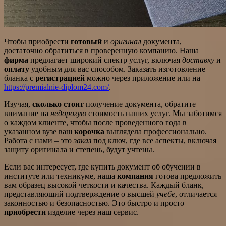
Чтобы приобрести
готовый
и
оригинал
документа,
достаточно обратиться в проверенную компанию. Наша
фирма
предлагает широкий спектр услуг, включая
доставку
и
оплату
удобным для вас способом. Заказать изготовление
бланка с
регистрацией
можно через приложение или на
https://premialnie-diplom24.com/
.
Изучая,
сколько стоит
получение документа, обратите
внимание на
недорогую
стоимость наших услуг. Мы заботимся
о каждом клиенте, чтобы после проведенного года в
указанном вузе ваш
корочка
выглядела профессионально.
Работа с нами – это
заказ
под ключ, где все аспекты, включая
защиту оригинала и степень, будут учтены.
Если вас интересует, где купить документ об обучении в
институте или техникуме, наша
компания
готова предложить
вам образец высокой четкости и качества. Каждый бланк,
представляющий подтверждение о высшей
учебе
, отличается
законностью и безопасностью. Это быстро и просто –
приобрести
изделие через наш сервис.