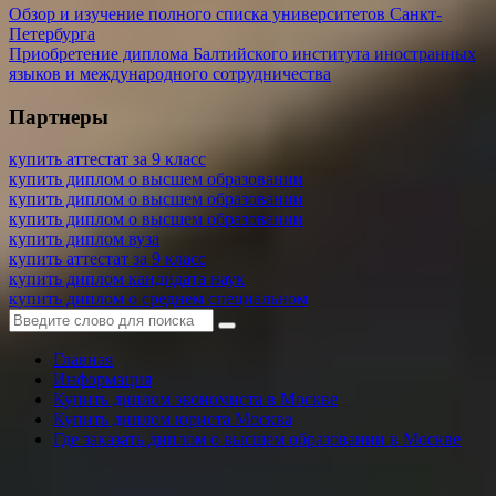
Обзор и изучение полного списка университетов Санкт-
Петербурга
Приобретение диплома Балтийского института иностранных
языков и международного сотрудничества
Партнеры
купить аттестат за 9 класс
купить диплом о высшем образовании
купить диплом о высшем образовании
купить диплом о высшем образовании
купить диплом вуза
купить аттестат за 9 класс
купить диплом кандидата наук
купить диплом о среднем специальном
Главная
Информация
Купить диплом экономиста в Москве
Купить диплом юриста Москва
Где заказать диплом о высшем образовании в Москве