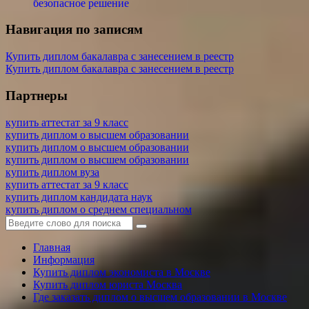
безопасное решение
Навигация по записям
Купить диплом бакалавра с занесением в реестр
Купить диплом бакалавра с занесением в реестр
Партнеры
купить аттестат за 9 класс
купить диплом о высшем образовании
купить диплом о высшем образовании
купить диплом о высшем образовании
купить диплом вуза
купить аттестат за 9 класс
купить диплом кандидата наук
купить диплом о среднем специальном
Главная
Информация
Купить диплом экономиста в Москве
Купить диплом юриста Москва
Где заказать диплом о высшем образовании в Москве