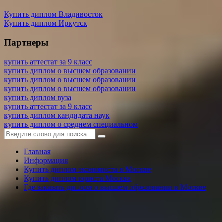
Купить диплом Владивосток
Купить диплом Иркутск
Партнеры
купить аттестат за 9 класс
купить диплом о высшем образовании
купить диплом о высшем образовании
купить диплом о высшем образовании
купить диплом вуза
купить аттестат за 9 класс
купить диплом кандидата наук
купить диплом о среднем специальном
Главная
Информация
Купить диплом экономиста в Москве
Купить диплом юриста Москва
Где заказать диплом о высшем образовании в Москве