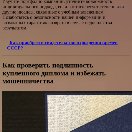
Изучите портфолио компаний, уточните возможность
индивидуального подхода, если вас интересует степень или
другие нюансы, связанные с учебным заведением.
Позаботьтесь о безопасности вашей информации и
возможных гарантиях возврата в случае недовольства
результатом.
Как приобрести свидетельство о рождении времен
СССР?
Как проверить подлинность
купленного диплома и избежать
мошенничества