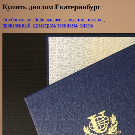
Купить диплом Екатеринбург
Опубликовал: admin
высшее
,
заведение
,
покупка
,
проведенный
,
с реестром
,
техникум
,
фирма