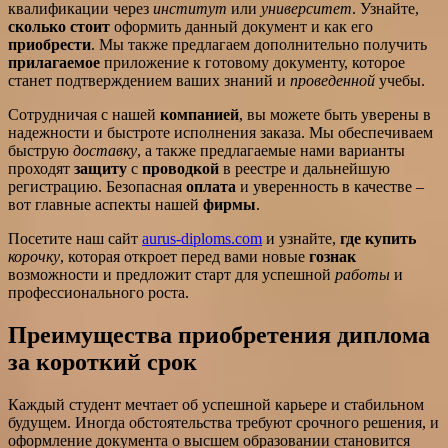
квалификации через
институт
или
университет
. Узнайте,
сколько стоит
оформить данный документ и как его
приобрести
. Мы также предлагаем дополнительно получить
прилагаемое
приложение к готовому документу, которое
станет подтверждением ваших знаний и
проведенной
учебы.
Сотрудничая с нашей
компанией
, вы можете быть уверены в
надежности и быстроте исполнения заказа. Мы обеспечиваем
быструю
доставку
, а также предлагаемые нами варианты
проходят
защиту
с
проводкой
в реестре и дальнейшую
регистрацию. Безопасная
оплата
и уверенность в качестве –
вот главные аспекты нашей
фирмы
.
Посетите наш сайт
aurus-diploms.com
и узнайте,
где купить
корочку
, которая откроет перед вами новые
гознак
возможности и предложит старт для успешной
работы
и
профессионального роста.
Преимущества приобретения диплома
за короткий срок
Каждый студент мечтает об успешной карьере и стабильном
будущем. Иногда обстоятельства требуют срочного решения, и
оформление документа о высшем образовании становится