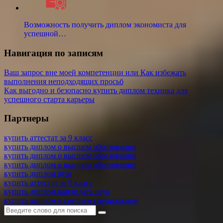
Возможность получить диплом экономиста для
успешной…
Навигация по записям
Ваш запрос вне моей компетенции или Как избежать
выполнения неподходящих просьб
Как выгодно и безопасно купить диплом техника для
успешного старта карьеры
Партнеры
купить аттестат за 9 класс
купить диплом о высшем образовании
купить диплом о высшем образовании
купить диплом о высшем образовании
купить диплом вуза
купить аттестат за 9 класс
купить диплом кандидата наук
купить диплом о среднем специальном