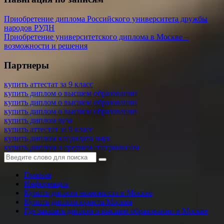
Приобретение диплома Российского университета дружбы
народов РУДН
Приобретение университетского диплома в Москве –
возможности и решения
Партнеры
купить аттестат за 9 класс
купить диплом о высшем образовании
купить диплом о высшем образовании
купить диплом о высшем образовании
купить диплом вуза
купить аттестат за 9 класс
купить диплом кандидата наук
купить диплом о среднем специальном
Главная
Информация
Купить диплом экономиста в Москве
Купить диплом юриста Москва
Где заказать диплом о высшем образовании в Москве