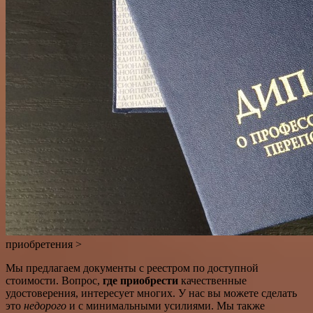
приобретения >
Мы предлагаем документы с реестром по доступной
стоимости. Вопрос,
где приобрести
качественные
удостоверения, интересует многих. У нас вы можете сделать
это
недорого
и с минимальными усилиями. Мы также