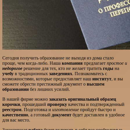
Сегодня получить образование не выходя из дома стало
проще, чем когда-либо. Наша
компания
предлагает
простое и
недорогое
решение для тех, кто не желает тратить
годы
на
учебу
в традиционных
заведениях
. Познакомьтесь с
возможностями, которые предоставляет наш
институт
, и вы
сможете обрести престижный документ о
высшем
образовании
без лишних усилий.
В нашей фирме можно
заказать оригинальный
образец
корочки
, прошедший
проверку
качества и подтвержденный
реестром
. Подготовка и
изготовление
пройдут быстро и
качественно
, а готовый
документ
будет доставлен в удобное
для вас место.
Законченная
работа
будет включать в себя все необходимые