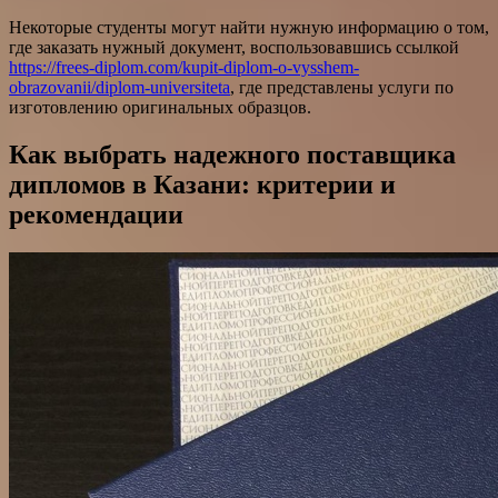
Некоторые студенты могут найти нужную информацию о том,
где заказать нужный документ, воспользовавшись ссылкой
https://frees-diplom.com/kupit-diplom-o-vysshem-
obrazovanii/diplom-universiteta
, где представлены услуги по
изготовлению оригинальных образцов.
Как выбрать надежного поставщика
дипломов в Казани: критерии и
рекомендации