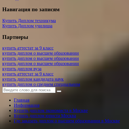
Навигация по записям
Купить Диплом техникума
Купить Диплом училища
Партнеры
купить аттестат за 9 класс
купить диплом о высшем образовании
купить диплом о высшем образовании
купить диплом о высшем образовании
купить диплом вуза
купить аттестат за 9 класс
купить диплом кандидата наук
купить диплом о среднем специальном
Главная
Информация
Купить диплом экономиста в Москве
Купить диплом юриста Москва
Где заказать диплом о высшем образовании в Москве