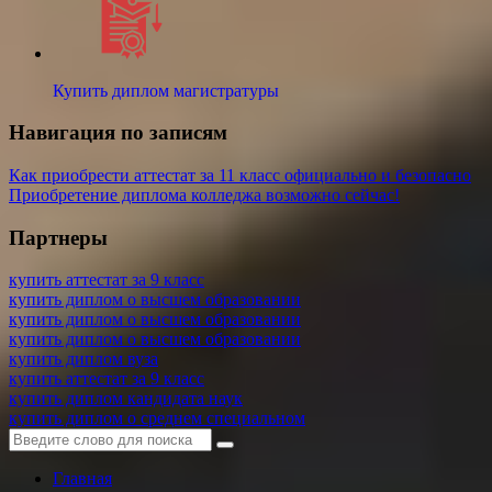
Купить диплом магистратуры
Навигация по записям
Как приобрести аттестат за 11 класс официально и безопасно
Приобретение диплома колледжа возможно сейчас!
Партнеры
купить аттестат за 9 класс
купить диплом о высшем образовании
купить диплом о высшем образовании
купить диплом о высшем образовании
купить диплом вуза
купить аттестат за 9 класс
купить диплом кандидата наук
купить диплом о среднем специальном
Главная