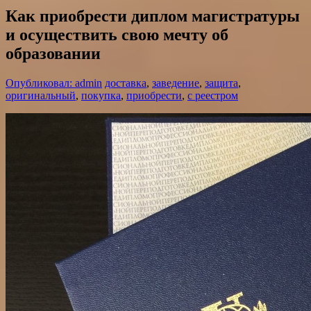
Как приобрести диплом магистратуры
и осуществить свою мечту об
образовании
Опубликовал: admin
доставка
,
заведение
,
защита
,
оригинальный
,
покупка
,
приобрести
,
с реестром