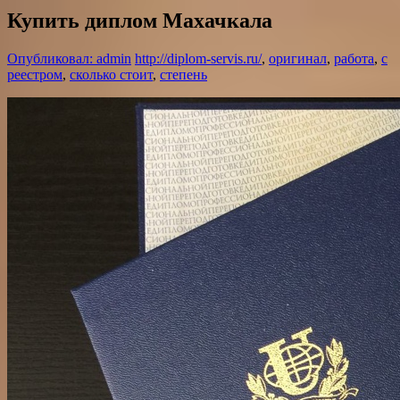
Купить диплом Махачкала
Опубликовал: admin
http://diplom-servis.ru/
,
оригинал
,
работа
,
с
реестром
,
сколько стоит
,
степень