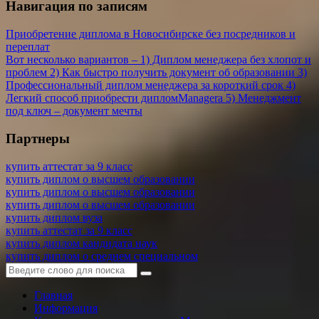
Навигация по записям
Приобретение диплома в Новосибирске без посредников и
переплат
Вот несколько вариантов – 1) Диплом менеджера без хлопот и
проблем 2) Как быстро получить документ об образовании 3)
Профессиональный диплом менеджера за короткий срок 4)
Легкий способ приобрести дипломManagera 5) Менеджмент
под ключ – документ мечты
Партнеры
купить аттестат за 9 класс
купить диплом о высшем образовании
купить диплом о высшем образовании
купить диплом о высшем образовании
купить диплом вуза
купить аттестат за 9 класс
купить диплом кандидата наук
купить диплом о среднем специальном
Главная
Информация