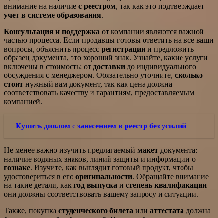
внимание на наличие
с реестром
, так как это подтверждает
учет в системе образования
.
Консультация и поддержка
от компании являются важной
частью процесса. Если продавцы готовы ответить на все ваши
вопросы, объяснить процесс
регистрации
и предложить
образец документа, это хороший знак. Узнайте, какие услуги
включены в стоимость: от
доставки
до индивидуального
обсуждения с менеджером. Обязательно уточните,
сколько
стоит
нужный вам документ, так как цена должна
соответствовать качеству и гарантиям, предоставляемым
компанией.
Купить диплом с занесением в реестр без усилий
Не менее важно изучить предлагаемый
макет
документа:
наличие водяных знаков, линий защиты и информации о
гознаке
. Изучите, как выглядит готовый продукт, чтобы
удостовериться в его
оригинальности
. Обращайте внимание
на такие детали, как
год выпуска
и
степень квалификации
–
они должны соответствовать вашему запросу и ситуации.
Также, покупка
студенческого билета
или
аттестата
должна