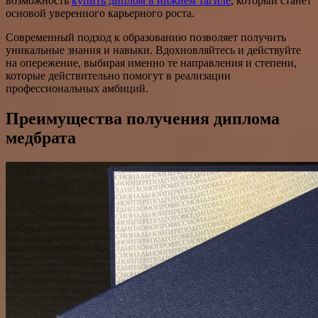
возможность
купить диплом в нижнем тагиле
, который станет
основой уверенного карьерного роста.
Современный подход к образованию позволяет получить
уникальные знания и навыки. Вдохновляйтесь и действуйте
на опережение, выбирая именно те направления и степени,
которые действительно помогут в реализации
профессиональных амбиций.
Преимущества получения диплома
медбрата