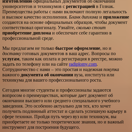
изготовлению
официальных документов об окончании
университетов и техникумов с
регистрацией
в Гознак.
Преимущества работы с нами включают полную легальность
и высокое качество исполнения.
Бланк диплома
и
приложение
создаются на основе официальных образцов, чтобы документ
соответствовал оригиналу. Узнайте,
сколько стоит
приобретение диплома
и обеспечьте себе гарантию в
профессиональной среде.
Мы предлагаем не только
быстрое оформление
, но и
доставку
готовых документов в ваш адрес. Вопросы по
услугам
, таким как оплата и регистрация в реестре, можно
задать по телефону или на сайте
radiplomy.com
.
Сотрудничество с нами – это простая и надежная
покупка
важного
документа об окончании
вуза, института или
техникума для вашего профессионального роста.
Сегодня многие студенты и профессионалы задаются
вопросом о преимуществах, которые дает документ об
окончании высшего или среднего специального учебного
заведения. Это особенно актуально для тех, кто хочет
получить подлинный аттестат и сделать успешную карьеру в
сфере техники. Пройдя путь через вуз или техникум, вы
приобретаете не только теоретические знания, но и важный
инструмент для построения будущего.