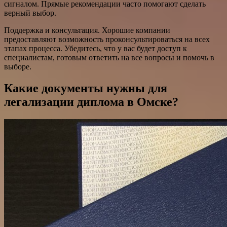
сигналом. Прямые рекомендации часто помогают сделать
верный выбор.
Поддержка и консультация. Хорошие компании
предоставляют возможность проконсультироваться на всех
этапах процесса. Убедитесь, что у вас будет доступ к
специалистам, готовым ответить на все вопросы и помочь в
выборе.
Какие документы нужны для
легализации диплома в Омске?