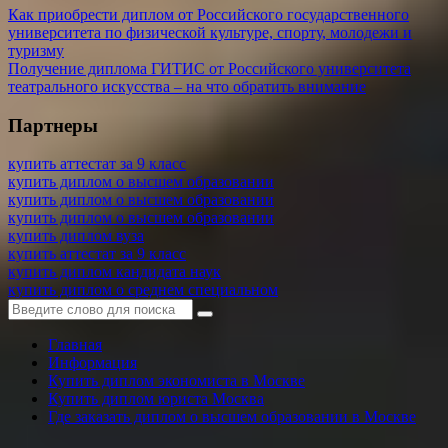
Как приобрести диплом от Российского государственного
университета по физической культуре, спорту, молодежи и
туризму
Получение диплома ГИТИС от Российского университета
театрального искусства – на что обратить внимание
Партнеры
купить аттестат за 9 класс
купить диплом о высшем образовании
купить диплом о высшем образовании
купить диплом о высшем образовании
купить диплом вуза
купить аттестат за 9 класс
купить диплом кандидата наук
купить диплом о среднем специальном
Главная
Информация
Купить диплом экономиста в Москве
Купить диплом юриста Москва
Где заказать диплом о высшем образовании в Москве