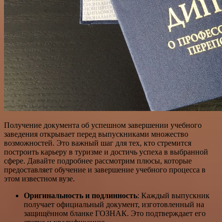
Получение документа об успешном завершении учебного
заведения открывает перед выпускниками множество
возможностей. Это важный шаг для тех, кто стремится
построить карьеру в туризме и достичь успеха в выбранной
сфере. Давайте подробнее рассмотрим плюсы, которые
предоставляет обучение и завершение учебного процесса в
этом известном вузе.
Оригинальность и подлинность
: Каждый выпускник
получает официальный документ, изготовленный на
защищённом бланке ГОЗНАК. Это подтверждает его