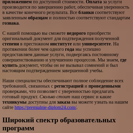
приложением
по доступной стоимости.
Оплата
за услуги
производится по завершению работ, обеспечивая уверенность
в качестве конечного результата. Все
бланки
соответствуют
заявленным
образцам
и полностью соответствуют стандартам
гознака
.
С нашей помощью вы сможете
недорого
приобрести
оригинальный документ для подтверждения полученной
степени
в престижном
институте
или
университете
. На
протяжении более чем одного
года
мы успешно
предоставляем данные услуги, подвергаясь постоянному
совершенствованию и улучшению процессов. Мы знаем,
где
купить
документ, чтобы он не вызывал сомнений и был
настоящим подтверждением завершенной учебы.
Наши специалисты обеспечивают полное соблюдение всех
требований, связанных с
регистрацией
и
проведенными
проверками, что позволяет с уверенностью предлагать
готовый продукт.
Сколько стоит
наш сервис и какие
техникумы
доступны для
заказа
вы можете узнать на нашем
сайте
https://premialnie-diplom24.com/
.
Широкий спектр образовательных
программ