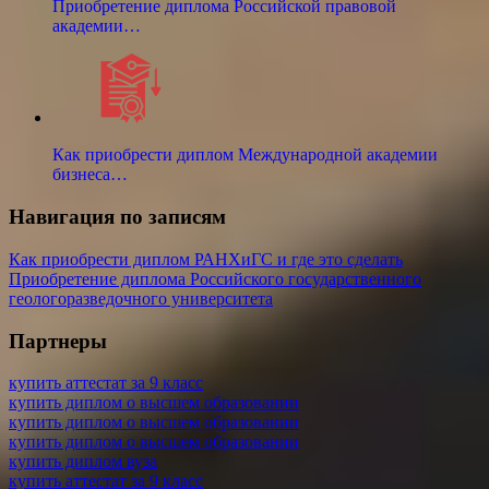
Приобретение диплома Российской правовой
академии…
Как приобрести диплом Международной академии
бизнеса…
Навигация по записям
Как приобрести диплом РАНХиГС и где это сделать
Приобретение диплома Российского государственного
геологоразведочного университета
Партнеры
купить аттестат за 9 класс
купить диплом о высшем образовании
купить диплом о высшем образовании
купить диплом о высшем образовании
купить диплом вуза
купить аттестат за 9 класс