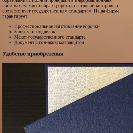
образования с полной проводкой в информационных
системах. Каждый образец проходит строгий контроль и
соответствует государственным стандартам. Наша фирма
гарантирует:
Профессиональное изготовление корочки
Защиту от подделок
Макет государственного стандарта
Документ с гознаковской защитой
Удобство приобретения