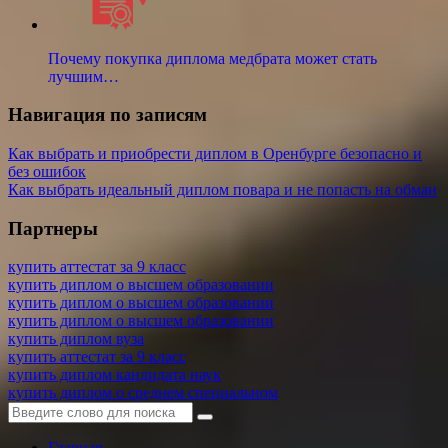
Почему покупка диплома медбрата может стать
лучшим…
Навигация по записям
Как выбрать и приобрести диплом в Оренбурге безопасно и
без ошибок
Как выбрать идеальный диплом повара и не попасть на обман
Партнеры
купить аттестат за 9 класс
купить диплом о высшем образовании
купить диплом о высшем образовании
купить диплом о высшем образовании
купить диплом вуза
купить аттестат за 9 класс
купить диплом кандидата наук
купить диплом о среднем специальном
Главная