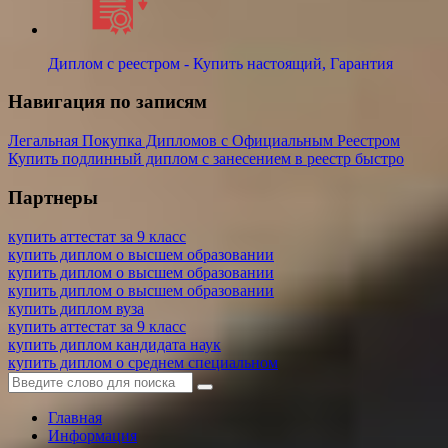
Диплом с реестром - Купить настоящий, Гарантия
Навигация по записям
Легальная Покупка Дипломов с Официальным Реестром
Купить подлинный диплом с занесением в реестр быстро
Партнеры
купить аттестат за 9 класс
купить диплом о высшем образовании
купить диплом о высшем образовании
купить диплом о высшем образовании
купить диплом вуза
купить аттестат за 9 класс
купить диплом кандидата наук
купить диплом о среднем специальном
Главная
Информация