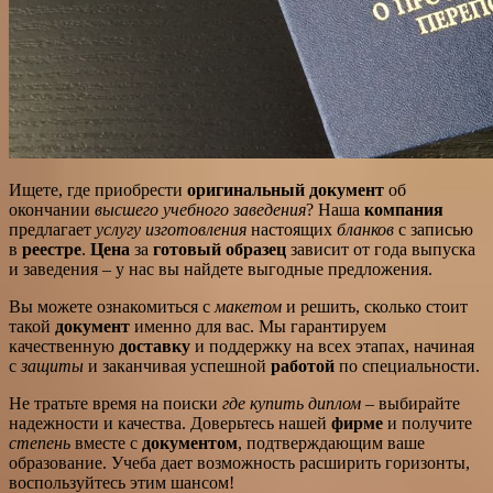
Ищете, где приобрести
оригинальный документ
об
окончании
высшего учебного заведения
? Наша
компания
предлагает
услугу изготовления
настоящих
бланков
с записью
в
реестре
.
Цена
за
готовый образец
зависит от года выпуска
и заведения – у нас вы найдете выгодные предложения.
Вы можете ознакомиться с
макетом
и решить, сколько стоит
такой
документ
именно для вас. Мы гарантируем
качественную
доставку
и поддержку на всех этапах, начиная
с
защиты
и заканчивая успешной
работой
по специальности.
Не тратьте время на поиски
где купить диплом
– выбирайте
надежности и качества. Доверьтесь нашей
фирме
и получите
степень
вместе с
документом
, подтверждающим ваше
образование. Учеба дает возможность расширить горизонты,
воспользуйтесь этим шансом!