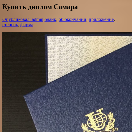
Купить диплом Самара
Опубликовал: admin
бланк
,
об окончании
,
приложение
,
степень
,
фирма