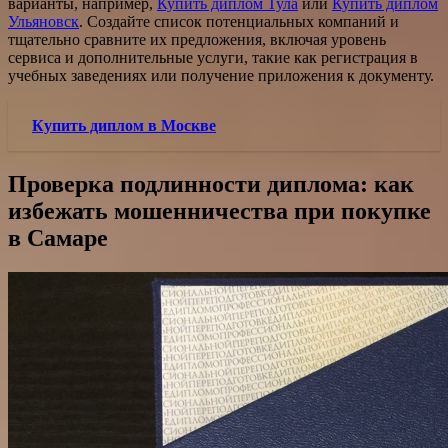
варианты, например,
Купить диплом Тула
или
Купить диплом
Ульяновск
. Создайте список потенциальных компаний и
тщательно сравните их предложения, включая уровень
сервиса и дополнительные услуги, такие как регистрация в
учебных заведениях или получение приложения к документу.
Купить диплом в Москве
Проверка подлинности диплома: как
избежать мошенничества при покупке
в Самаре