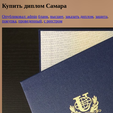
Купить диплом Самара
Опубликовал: admin
бланк
,
высшее
,
заказать диплом
,
защита
,
покупка
,
проведенный
,
с реестром