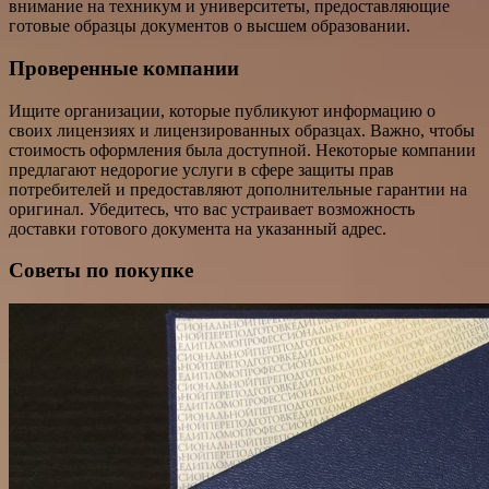
внимание на техникум и университеты, предоставляющие
готовые образцы документов о высшем образовании.
Проверенные компании
Ищите организации, которые публикуют информацию о
своих лицензиях и лицензированных образцах. Важно, чтобы
стоимость оформления была доступной. Некоторые компании
предлагают недорогие услуги в сфере защиты прав
потребителей и предоставляют дополнительные гарантии на
оригинал. Убедитесь, что вас устраивает возможность
доставки готового документа на указанный адрес.
Советы по покупке