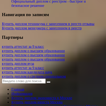
Официальный диплом с реестром - быстрое и
безопасное решение
Навигация по записям
Купить диплом техникума с занесением в реестр отзывы
Купить диплом менеджера с занесением в реестр
Партнеры
купить аттестат за 9 класс
купить диплом о высшем образовании
купить диплом о высшем образовании
купить диплом о высшем образовании
купить диплом вуза
купить аттестат за 9 класс
купить диплом кандидата наук
купить диплом о среднем специальном
Главная
Информация
Купить диплом экономиста в Москве
Купить диплом юриста Москва