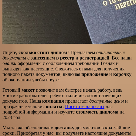
Ищете,
сколько стоит диплом
? Предлагаем
оригинальные
документы
с
занесением в реестр
и
регистрацией
. Все наши
бланки
оформлены с соблюдением требований Гознак и
выглядят как настоящие. Свяжитесь с нами для получения
полного пакета документов, включая
приложение
и
корочку
,
об окончании учебы в
вузе
.
Готовый
макет
позволит вам быстрее начать работу, ведь
многие работодатели требуют наличие соответствующих
документов. Наша
компания
предлагает
доступные цены
и
прозрачные условия
оплаты
.
Посетите наш сайт
для
подробной информации и изучите
стоимость диплома
на
2023 год.
Мы также обеспечиваем
доставку
документов в кратчайшие
сроки. Приобретая у нас, вы получаете настоящие документы,