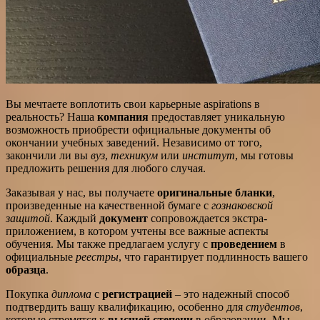
Вы мечтаете воплотить свои карьерные aspirations в
реальность? Наша
компания
предоставляет уникальную
возможность приобрести официальные документы об
окончании учебных заведений. Независимо от того,
закончили ли вы
вуз
,
техникум
или
институт
, мы готовы
предложить решения для любого случая.
Заказывая у нас, вы получаете
оригинальные бланки
,
произведенные на качественной бумаге с
гознаковской
защитой
. Каждый
документ
сопровождается экстра-
приложением, в котором учтены все важные аспекты
обучения. Мы также предлагаем услугу с
проведением
в
официальные
реестры
, что гарантирует подлинность вашего
образца
.
Покупка
диплома
с
регистрацией
– это надежный способ
подтвердить вашу квалификацию, особенно для
студентов
,
которые стремятся к
высшей степени
в образовании. Мы