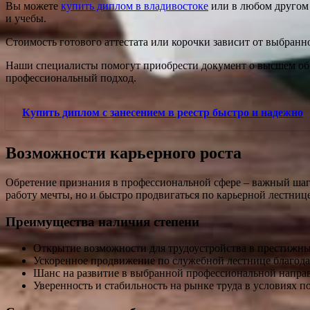
Вы можете
купить диплом в владивостоке
или в любом другом 
и учебы.
Стоимость готового аттестата или корочки зависит от выбран
Наши специалисты помогут приобрести документ о высшем обр
профессиональный подход.
Купить диплом с занесением в реестр быстро и надежно
Возможности карьерного роста
Обретение признания в профессиональной сфере – важный шаг 
работу мечты, но и быстро продвигаться по карьерной лестни
Преимущества наличия степени
Открытие возможности для трудоустройства в престижны
Ускоренное продвижение по служебной лестнице благод
Шанс на развитие в выбранной профессиональной направ
Уверенность и стабильность на рынке труда в условиях 