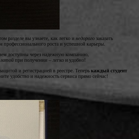
м разделе вы узнаете, как легко и
недорого
заказать
м профессионального роста и успешной карьеры.
ием доступны через надежную компанию,
платой
при получении – легко и удобно!
защитой и регистрацией в реестре. Теперь
каждый студент
ените удобство и надежность сервиса прямо сейчас!