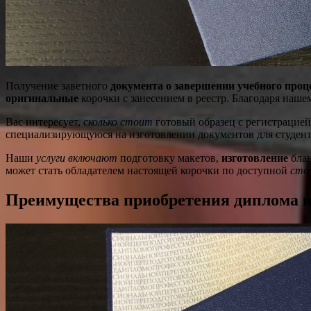
Получение заветного
документа о завершении учебного проц
оригинальные
корочки с занесением в реестр. Благодаря наше
Вас интересует,
сколько стоит
готовый образец с регистрацие
специализирующуюся на изготовлении документов для студенто
Наши
услуги включают
подготовку макетов,
изготовление
блан
может стать обладателем настоящей корочки по доступной
сто
Преимущества приобретения диплома в