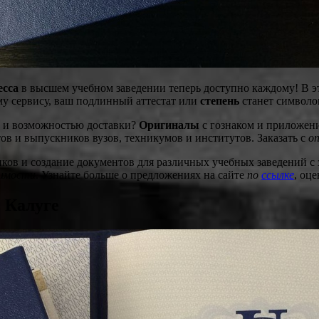
есса
в высшем учебном заведении теперь доступно каждому! В это
му сервису, ваш подлинный аттестат или
степень
станет символо
й и возможностью доставки?
Оригиналы
с гознаком и приложен
в и выпускников вузов, техникумов и институтов. Заказать с
о
ков и создание документов для различных учебных заведений с 
имости
. Узнайте больше о предложениях на сайте
по
ссылке
, оц
 Калуге