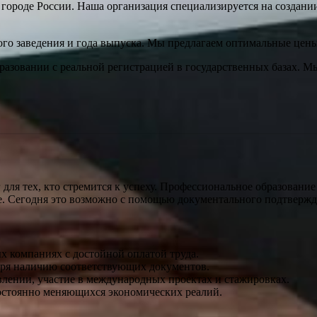
городе России. Наша организация специализируется на создани
ного заведения и года выпуска. Мы предлагаем оптимальные цен
азовании с реальной регистрацией в государственных базах. 
для тех, кто стремится к успеху. Профессиональное образовани
це. Сегодня это возможно с помощью документального подтвержд
х компаниях с достойной оплатой труда.
аря наличию соответствующих документов.
лении, участие в международных проектах и стажировках.
постоянно меняющихся экономических реалий.