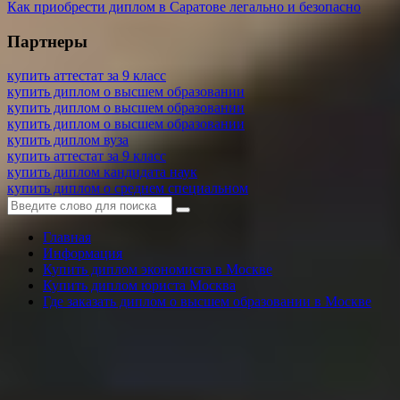
Как приобрести диплом в Саратове легально и безопасно
Партнеры
купить аттестат за 9 класс
купить диплом о высшем образовании
купить диплом о высшем образовании
купить диплом о высшем образовании
купить диплом вуза
купить аттестат за 9 класс
купить диплом кандидата наук
купить диплом о среднем специальном
Главная
Информация
Купить диплом экономиста в Москве
Купить диплом юриста Москва
Где заказать диплом о высшем образовании в Москве