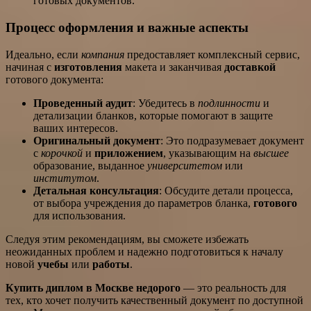
готовых документов.
Процесс оформления и важные аспекты
Идеально, если
компания
предоставляет комплексный сервис,
начиная с
изготовления
макета и заканчивая
доставкой
готового документа:
Проведенный аудит
: Убедитесь в
подлинности
и
детализации бланков, которые помогают в защите
ваших интересов.
Оригинальный документ
: Это подразумевает документ
с
корочкой
и
приложением
, указывающим на
высшее
образование, выданное
университетом
или
институтом
.
Детальная консультация
: Обсудите детали процесса,
от выбора учреждения до параметров бланка,
готового
для использования.
Следуя этим рекомендациям, вы сможете избежать
неожиданных проблем и надежно подготовиться к началу
новой
учебы
или
работы
.
Купить диплом в Москве недорого
— это реальность для
тех, кто хочет получить качественный документ по доступной