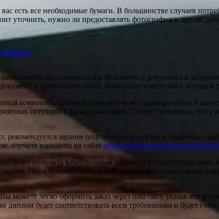
 вас есть все необходимые бумаги. В большинстве случаев потреб
 стоит уточнить, нужно ли предоставлять фотографии и другие 
 проблем
 в зависимости от сложности изготовляемого документа и загру
 документ в кратчайшие сроки, выбирайте компанию с хорошей ре
и иной компании. Ценовой диапазон может варьироваться в зави
риятных ситуаций с фальсификацией. Следует убедиться, что у в
т, рекомендуется заранее подготовить все бумаги, тщательно вы
ом, изучите варианты на сайте
купить диплом о высшем образова
 кто хочет получить качественный документ по доступной цене.
андартам. Независимо от того, какой диплом вам нужен, наши с
тво.
 Вы можете легко оформить заказ через наш сайт, указав все не
диплом будет соответствовать всем требованиям и будет готов 