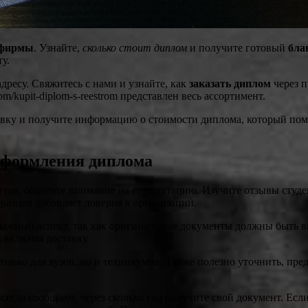
фирмы
. Узнайте,
сколько стоит диплом
и получите готовый
бла
у.
дресу. Свяжитесь с нами и узнайте, как
заказать диплом
через 
om/kupit-diplom-s-reestrom представлен весь ассортимент.
ку и получите информацию о стоимости диплома, который помож
оформления диплома
тов, обратите внимание на ее репутацию. Изучите отзывы студе
азцов добавляет доверия к организации.
 важный аспект, так как оригинальные документы должны быть вн
, включая доставку.
олько для вузов, но и техникумов. Также полезно уточнить, пр
гда сообщают, через сколько год получите свой документ. Если