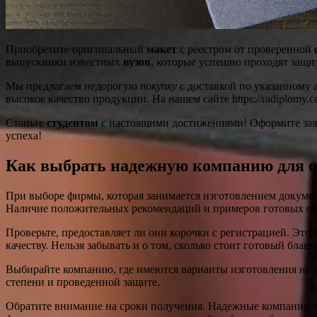
Приобретите оригинальный
макет
с реестром от проверенной
выпускники известных
вузов
, которые успешно проходят защит
Мы предлагаем недорогую
покупку
с доставкой по указанному а
высокое качество продукции. На нашем сайте https://radiplomy.c
Станьте
студентом
с настоящими достижениями! Оформите заяв
успеха!
Как выбрать надежную компанию для 
При выборе фирмы, которая занимается изготовлением докумен
Наличие положительных рекомендаций и примеров готовых обр
Проверьте, предоставляет ли они корочки с регистрацией. Это
качеству. Нельзя забывать и о том, сколько стоит готовый бланк
Выбирайте компанию, где имеются варианты изготовления не т
степени и проведенной защите.
Обратите внимание на сроки получения. Надежные компании все