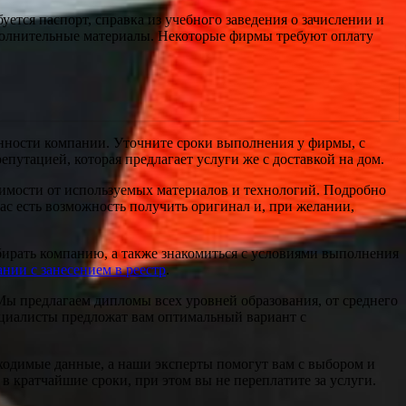
уется паспорт, справка из учебного заведения о зачислении и
дополнительные материалы. Некоторые фирмы требуют оплату
женности компании. Уточните сроки выполнения у фирмы, с
путацией, которая предлагает услуги же с доставкой на дом.
симости от используемых материалов и технологий. Подробно
ас есть возможность получить оригинал и, при желании,
бирать компанию, а также знакомиться с условиями выполнения
нии с занесением в реестр
.
 Мы предлагаем дипломы всех уровней образования, от среднего
пециалисты предложат вам оптимальный вариант с
обходимые данные, а наши эксперты помогут вам с выбором и
в кратчайшие сроки, при этом вы не переплатите за услуги.