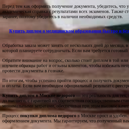
Перед тем как оформить получение документа, убедитесь, что у
академическая справка с результатами всех экзаменов. Также
заранее, поэтому убедитесь в наличии необходимых средств.
Купить диплом о медицинском образовании быстро и без
Обработка заказа может занять от нескольких дней до месяца,
которой планируете сотрудничать. Если вам требуется готовый
Обратите внимание на вопрос, сколько стоит диплом в той ил
изучите образцы работ и отзывы клиентов, чтобы избежать неп
провести документы в гознаке.
По итогам, чтобы успешно пройти процесс и получить докумен
и оплаты. Если вам необходим официальный результат с реестр
Купить диплом в Москве недорого
— это реальность для тех,
до высшего, с гарантией их соответствия государственным ст
минимальными затратами, обеспечивая при этом высокое качес
Процесс
покупки диплома недорого
в Москве прост и удобен.
оформлением документа. Мы гарантируем, что полученный вами 