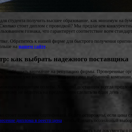
ля студента получить высшее образование, как минимум на бума
 Сколько стоит диплом с проводкой? Мы предлагаем конкурентн
ьзованием гознака, что гарантирует соответствие всем стандарт
купке. Обратитесь к нашей фирме для быстрого получения ориги
больше на
нашем сайте
.
стр: как выбрать надежного поставщика
едует обращать внимание на репутацию фирмы. Проверенные орг
ов, которые уже воспользовались услугами выбранной компании.
зможным вариантам оплаты. Хороший поставщик всегда предлож
поэтому не ведитесь на предложения сделать за один день .
ко стоит получение сертификата. Будьте осторожны, если цена с
несение диплома в реестр цена
, чтобы сделать осознанный выбор
и. Надежный поставщик может предоставить вам документы о пр