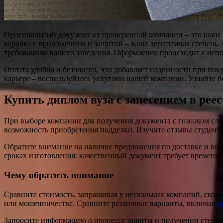
Оригинальный документ от проверенной компании – это шанс д
корочка с приложением и защитой – ваша легитимная степень.
требованиям вашего заведения. Оформление происходит с испол
Оплата удобна и безопасна, что добавляет надежности при по
карьере – воспользуйтесь услугами нашей компании. Узнайте 
Купить диплом вуза с занесением в рее
При выборе компании для получения документа с гознаком сл
возможность приобретения подделки. Изучите отзывы студент
Обратите внимание на наличие предложения по доставке и во
сроках изготовления: качественный документ требует времени, 
Чему обратить внимание
Сравните стоимость, запрашивая у нескольких компаний, сколь
или мошенничестве. Сравните различные варианты, включая
в
Запросите информацию о процессе защиты и получении степен