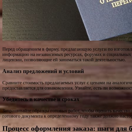
Перед обращением в фирму, предлагающую услуги по изготовл
информацию на независимых ресурсах, форумах и социальных с
лицензии, позволяющие ей заниматься такой деятельностью.
Анализ предложений и условий
Сравните стоимость предлагаемых услуг с ценами на аналогичн
предоставляется для ознакомления. Узнайте, есть ли возможно
Убедитесь в качестве и сроках
Запрашивайте образцы готовых работ, чтобы оценить качество
готового документа к определенному году также должно насто
Процесс оформления заказа: шаги для 