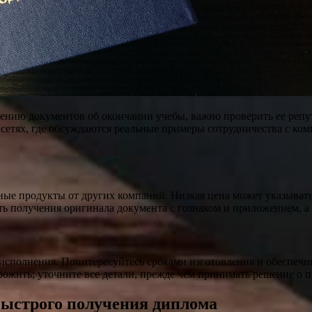
ению документов об окончании учебы, важно проверить ее реп
етях, где обсуждаются реальные примеры сотрудничества с комп
ые продукты от других компаний. Низкая цена может указывать 
сть получения оригинала документа с гознаком и приложением, 
 исполнения. Поинтересуйтесь сроками изготовления и обеспечи
рожить; уточните все детали, прежде чем принимать решение о 
быстрого получения диплома