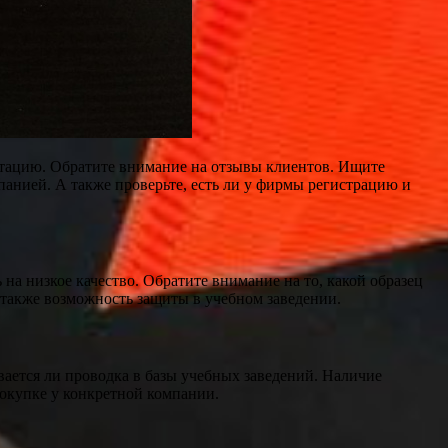
утацию. Обратите внимание на отзывы клиентов. Ищите
анией. А также проверьте, есть ли у фирмы регистрацию и
на низкое качество. Обратите внимание на то, какой образец
а также возможность защиты в учебном заведении.
вается ли проводка в базы учебных заведений. Наличие
покупке у конкретной компании.