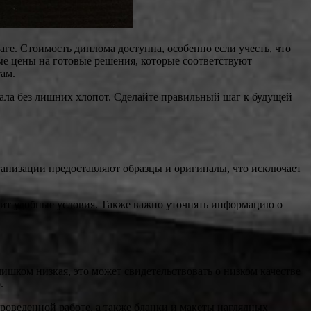
ге. Стоимость диплома доступна, особенно если учесть, что
ые цены на готовые решения, которые соответствуют
ам.
нала без лишних хлопот. Сделайте правильный шаг к будущей
анизации предоставляют образцы и оригиналы, что исключает
ит удобные условия. Также важно уточнять информацию о
лишком низкая, это может свидетельствовать о низком качестве
.
оведенной работе, а также бланки и макеты наглядных