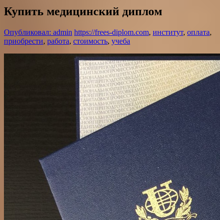
Купить медицинский диплом
Опубликовал: admin
https://frees-diplom.com
,
институт
,
оплата
,
приобрести
,
работа
,
стоимость
,
учеба