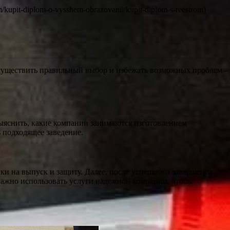
upit-diplom-o-vysshem-obrazovanii/kupit-diplom-s-reestrom)
 осуществить правильный выбор и избежать возможных проблем
ыяснить, какие компании занимаются изготовлением
 подходящее заведение.
вки на выпуск и защиту. Далее, после успешного завершения
 Важно использовать услуги надежной компании, чтобы