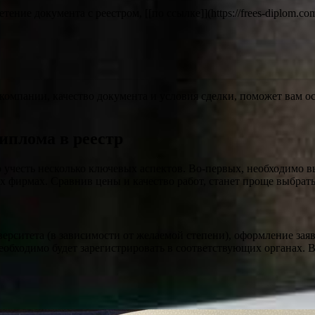
е документа с реестром, [[по ссылке]](https://frees-diplom.com/k
 компании, качество документа и условия сделки, поможет вам
диплома в реестр
 учесть несколько ключевых аспектов. Во-первых, необходимо в
х фирмах. Сравнив цены и качество работ, станет проще выбрать
ерситета (в зависимости от желаемой степени), оформление зая
необходимо будет зарегистрировать в соответствующих органах.