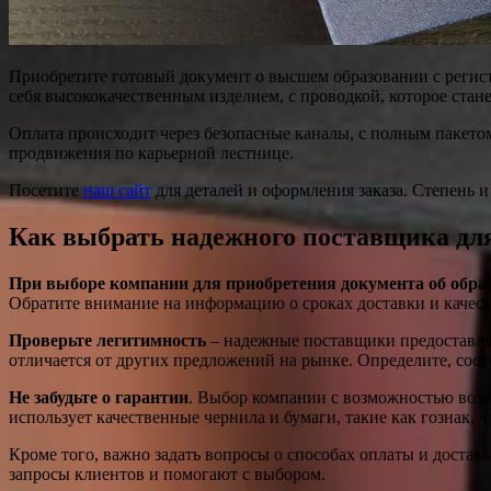
Приобретите готовый документ о высшем образовании с регист
себя высококачественным изделием, с проводкой, которое стан
Оплата происходит через безопасные каналы, с полным пакето
продвижения по карьерной лестнице.
Посетите
наш сайт
для деталей и оформления заказа. Степень 
Как выбрать надежного поставщика дл
При выборе компании для приобретения документа об обра
Обратите внимание на информацию о сроках доставки и качеств
Проверьте легитимность
– надежные поставщики предоставляю
отличается от других предложений на рынке. Определите, соот
Не забудьте о гарантии
. Выбор компании с возможностью возвр
использует качественные чернила и бумаги, такие как гознак, 
Кроме того, важно задать вопросы о способах оплаты и доста
запросы клиентов и помогают с выбором.