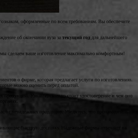
гознаком, оформленные по всем требованиям. Вы обеспечите
рждение об окончании вуза за
текущий год
для дальнейшего
 – мы сделаем ваше изготовление максимально комфортным!
иентов о фирме, которая предлагает услуги по изготовлению.
оторые можно оценить перед оплатой.
 продукции. Узнайте, сколько стоит удостоверение и чем оно
органах.
вас от ненадежных продавцов. Убедитесь, что производитель
печивающие быструю доставку. Надежные фирмы отвечают на