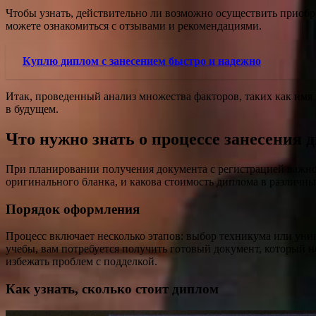
Чтобы узнать, действительно ли возможно осуществить приобретени
можете ознакомиться с отзывами и рекомендациями.
Куплю диплом с занесением быстро и надежно
Итак, проведенный анализ множества факторов, таких как имя
в будущем.
Что нужно знать о процессе занесения 
При планировании получения документа с регистрацией важно
оригинального бланка, и какова стоимость диплома в различны
Порядок оформления
Процесс включает несколько этапов: выбор техникума или унив
учебы, вам потребуется получить готовый документ, который 
избежать проблем с подделкой.
Как узнать, сколько стоит диплом