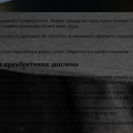
рацией в университете. Фирма предлагает выпускные бланки с 
ет вашим преимуществом в мире труда.
м услуг по доставке. Не упустите возможность оформить подтве
и успех находятся в ваших руках. Обратитесь к профессионалам
я приобретения диплома
зовании
важно проверить репутацию. Сначала изучите отзывы кл
е готового продукта. Убедитесь, что в наличии есть образцы, к
т подтверждающие документы о своей деятельности и качествах
ветствует ли цена документу с регистрацией в соответствующих 
ата средств в случае несоответствия условиям сделки защитит 
что гарантирует долговечность и оригинальность корочки.
вки. Уточните, какие варианты доступны, а также условия обес