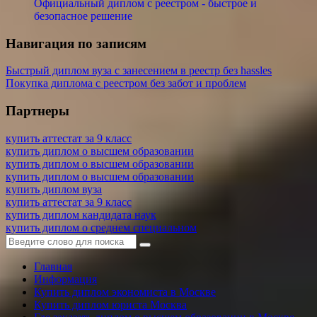
Официальный диплом с реестром - быстрое и
безопасное решение
Навигация по записям
Быстрый диплом вуза с занесением в реестр без hassles
Покупка диплома с реестром без забот и проблем
Партнеры
купить аттестат за 9 класс
купить диплом о высшем образовании
купить диплом о высшем образовании
купить диплом о высшем образовании
купить диплом вуза
купить аттестат за 9 класс
купить диплом кандидата наук
купить диплом о среднем специальном
Главная
Информация
Купить диплом экономиста в Москве
Купить диплом юриста Москва