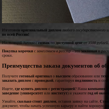
Изготовим
оригинальный диплом
любого
государственного и
по всей России!
Настоящий диплом
с
гознак
по
доступной цене
от
3500 рублей
Покупка корочки
с
занесением в реестр
– это
законная
и
расп
сроки.
Преимущества заказа документов об о
Получите
готовый
оригинал
о
высшем
образовании или
тех
заказать диплом
с
проводкой
, гарантируя
подлинность
и соот
Ищете,
где купить диплом
с регистрацией
? Наша
компания
п
заведение
(
университет
или
институт
) и укажите
год
об окон
Узнайте,
сколько стоит диплом
, оставив заявку на сайте.
Стои
документ, чтобы начать успешную карьеру и найти хорошую
р