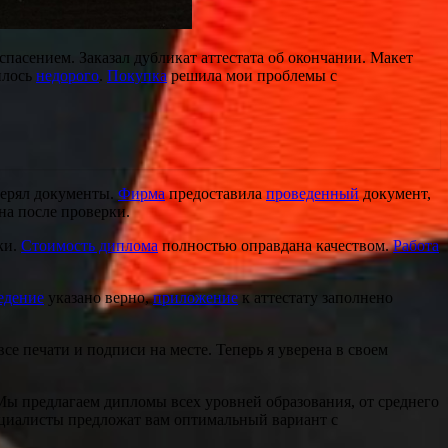
 спасением. Заказал дубликат аттестата об окончании. Макет
илось
недорого
.
Покупка
решила мои проблемы с
оверял документы.
Фирма
предоставила
проведенный
документ,
на после проверки.
ки.
Стоимость диплома
полностью оправдана качеством.
Работа
едение
указано верно,
приложение
к аттестату заполнено
 все печати и подписи на месте. Теперь я уверена в своем
 Мы предлагаем дипломы всех уровней образования, от среднего
пециалисты предложат вам оптимальный вариант с