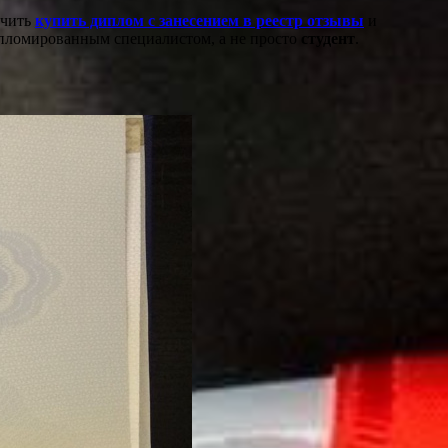
учить
купить диплом с занесением в реестр отзывы
и
дипломированным специалистом, а не просто
студент
.