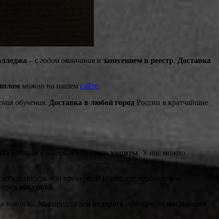
олледжа
– с
годом окончания
и
занесением в реестр
.
Доставка
диплом
можно на нашем
сайте
.
ния обучения
.
Доставка в любой город
России в кратчайшие
нак
бланках с высокой степенью
защиты
. У нас можно
о легитимность при проверках. Выберите необходимое
перед
покупкой
.
да выпуска. Мы предлагаем
недорого
приобрести
настоящий