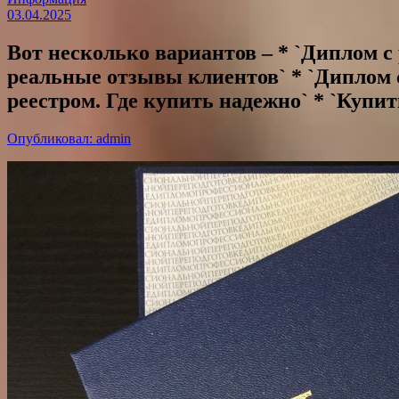
03.04.2025
Вот несколько вариантов – * `Диплом с 
реальные отзывы клиентов` * `Диплом с
реестром. Где купить надежно` * `Купит
Опубликовал: admin