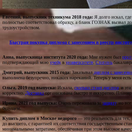
Евгений, выпускник техникума 2018 года:
Я долго искал, гд
полностью соответствовал образцу, а бланк ГОЗНАК вызвал дов
трудоустройством.
Быстрая покупка диплома с занесением в реестр инстит
Анна, выпускница института 2020 года:
Мне нужен был
ориг
подтверждающий мою
учебу
в
университете
.
Степень
бакалавр
Дмитрий, выпускник 2015 года:
Заказывал
диплом с занесени
выполнена безупречно, никаких нареканий. Теперь у меня ест
Ольга, 2019 год выпуска:
Искала,
сколько стоит диплом
, и эта
корректно.
Доставка
организована быстро и аккуратно. Плани
Ирина, 2021 год выпуска:
Очень переживала за
защиту
, но вс
будущем.
Купить диплом в Москве недорого
— это реальность для тех,
до высшего, с гарантией их соответствия государственным ст
минимальными затратами, обеспечивая при этом высокое качес