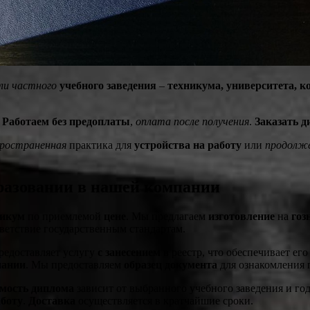
ли частного
учебного заведения
–
техникума, университета, к
.
Работаем без предоплаты
,
оплата после получения
.
Заказать 
ространенная
практика для
устройства на работу
или
продолже
бразовании в нашей компании
никум
по приемлемой
цене
. Мы предлагаем
изготовление
на
гоз
ветствие государственным стандартам.
редоставляет услугу
с занесением
в реестр, что обеспечивает ег
чании
. Мы предоставляем
образец
документа
для ознакомления 
мость диплома
зависит от выбранного учебного заведения и го
аботу
.
Доставка
осуществляется в кратчайшие сроки.