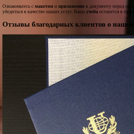
Ознакомьтесь с
макетом
и
приложение
к документу перед офор
убедиться в качестве наших услуг. Ваша
учеба
останется в прош
Отзывы благодарных клиентов о нашей