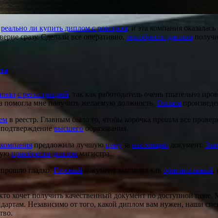
е
реально ли купить диплом с реестром
, и эта компания оказалась
ерие сразу. Сделали все оперативно,
приобрести диплом
получ
ута
инал
с регистрацией
, так как работодатель очень тщательно пр
а помогла мне получить желаемую должность.
Оплата
произведе
ем
в реестр. Главным было то, чтобы корочка прошла все провер
ь подтверждение
высшего
образования.
компания
предложила лучшую
цену
за
настоящий
документ.
Зав
рую
приобрести диплом
магистра.
е прошло гладко.
Готовый
документ выглядел как
оригинальный
,
 кто хочет получить качественный документ по доступной цене.
андартам. Независимо от того, какой диплом вам нужен, наши с
тво.