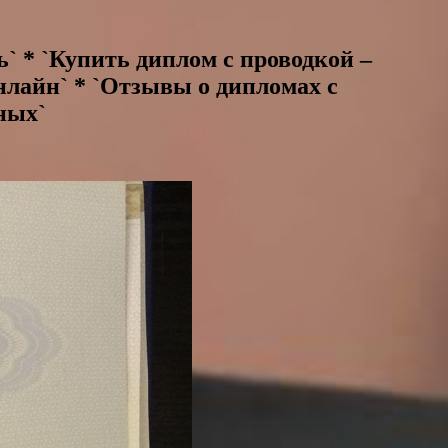
ь` * `Купить диплом с проводкой –
нлайн` * `Отзывы о дипломах с
ных`