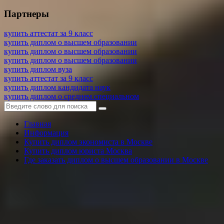
Партнеры
купить аттестат за 9 класс
купить диплом о высшем образовании
купить диплом о высшем образовании
купить диплом о высшем образовании
купить диплом вуза
купить аттестат за 9 класс
купить диплом кандидата наук
купить диплом о среднем специальном
Главная
Информация
Купить диплом экономиста в Москве
Купить диплом юриста Москва
Где заказать диплом о высшем образовании в Москве