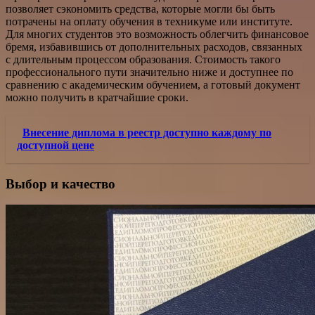
позволяет сэкономить средства, которые могли бы быть
потрачены на оплату обучения в техникуме или институте.
Для многих студентов это возможность облегчить финансовое
бремя, избавившись от дополнительных расходов, связанных
с длительным процессом образования. Стоимость такого
профессионального пути значительно ниже и доступнее по
сравнению с академическим обучением, а готовый документ
можно получить в кратчайшие сроки.
Внесение диплома в реестр доступно каждому по
доступной цене
Выбор и качество