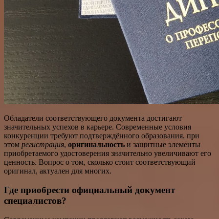
Обладатели соответствующего документа достигают
значительных успехов в карьере. Современные условия
конкуренции требуют подтверждённого образования, при
этом
регистрация
,
оригинальность
и защитные элементы
приобретаемого удостоверения значительно увеличивают его
ценность. Вопрос о том, сколько стоит соответствующий
оригинал, актуален для многих.
Где приобрести официальный документ
специалистов?