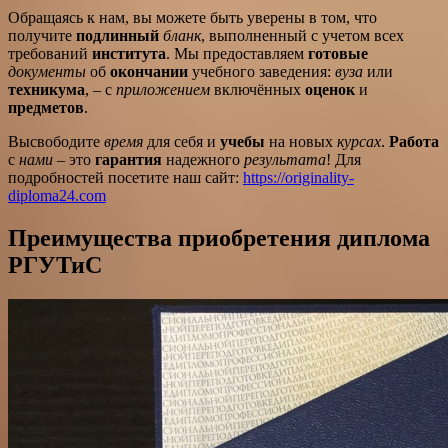
Обращаясь к нам, вы можете быть уверены в том, что
получите
подлинный
бланк
, выполненный с учетом всех
требований
института
. Мы предоставляем
готовые
документы
об
окончании
учебного заведения:
вуза
или
техникума
, – с
приложением
включённых
оценок
и
предметов
.
Высвободите
время
для себя и
учебы
на новых
курсах
.
Работа
с
нами
– это
гарантия
надежного
результата
! Для
подробностей посетите наш сайт:
https://originality-
diploma24.com
Преимущества приобретения диплома
РГУТиС