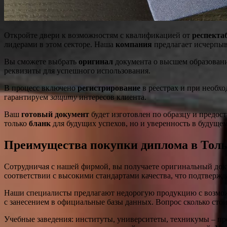
Откройте двери к возможностям с квалификацией от
респекта
лидерами в этом секторе. Наша
компания
предлагает исчерпы
Вы сможете выбрать
оригинал
документа о высшем образован
реквизиты для успешного использования.
В процесс включено
регистрирование
в реестрах и при необх
гарантируем
защиту
интересов клиента.
Ваш
готовый документ
будет изготовлен по образцу и предос
только
бланк
для будущих успехов, но и уверенность в будущем
Преимущества покупки диплома в Тол
Сотрудничая с нашей фирмой, вы получаете оригинальный доку
соответствии с высокими стандартами качества, что подтвержд
Наши специалисты предлагают недорогую продукцию с возмож
с занесением в официальные базы данных. Вопрос сколько сто
Учебные заведения: институты, университеты, техникумы – пр