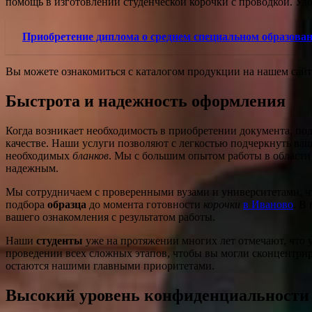
помощь в изготовлении студенческой корочки с проводкой. Удо
Приобретение диплома о среднем специальном образован
Вы можете ознакомиться с каталогом продукции на нашем сай
Быстрота и надежность оформления
Когда возникает необходимость в приобретении документа, по
качестве. Наши услуги позволяют с легкостью подчеркнуть в
необходимых
бланков
. Мы с большим опытом работы в области
надежным.
Мы сотрудничаем с проверенными вузами и университетами, чт
подбора
образца
до момента готовности
корочки
в Иваново
. В
вашего ознакомления с результатом работы.
Наши
студенты
уже на протяжении многих лет отмечают, что у 
проведении всех сложных этапов, чтобы вы могли сконцентрир
остаются нашими главными приоритетами.
Высокий уровень конфиденциальности