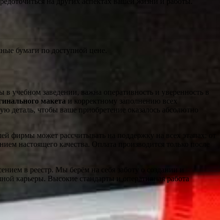
редоточиться на других аспектах вашей жизни и работы.
ужные бумаги по доступной цене.
 в учебном заведении, важна оперативность и уверенность в
гинального макета
и корректному заполнению всех
ую деталь, чтобы ваше приобретение оказалось абсолютно
ей фирмы может рассчитывать на поддержку на всех этапах: от
нием настоящего качества. Оплата производится только после
ением в реестр. Мы берём на себя заботу о создании и
ной карьеры. Высокие стандарты и оперативная работа