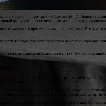
бельных вузов
и
профильных учебных заведений
. Привлекатель
вающий выбор учебных степеней с возможностью адаптации по
ии с
гознак
или его профессиональное
приложение
. Все бумаги 
одимости
доставка
готового экземпляра по вашим индивидуаль
тавит вам возможность не только завершить
учебу
, но и успешно
.
ьятти
мент с регистрацией в реестре, подтвержденный всеми необход
ает их оригинальность.
ностью получения различных степеней по выбранной специальн
ит? решается индивидуально, обеспечивая клиентам оптимальну
едоставляем документы об окончании любого из них. Аспирантам