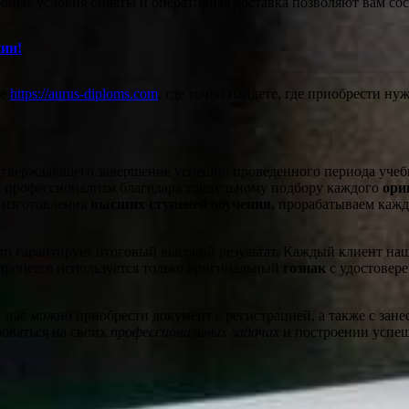
бные условия оплаты и оперативная доставка позволяют вам сос
ии!
те
https://aurus-diploms.com
, где точно найдете, где приобрести н
дтверждающего завершение успешно проведенного периода учебы
аш профессионализм благодаря тщательному подбору каждого
ори
 изготовления
высших ступеней обучения
, прорабатываем кажд
о гарантирует итоговый высокий результат. Каждый клиент наш
 процессе используется только оригинальный
гознак
с удостовере
нас можно приобрести документ с регистрацией, а также с занес
оваться на своих
профессиональных задачах
и построении успеш