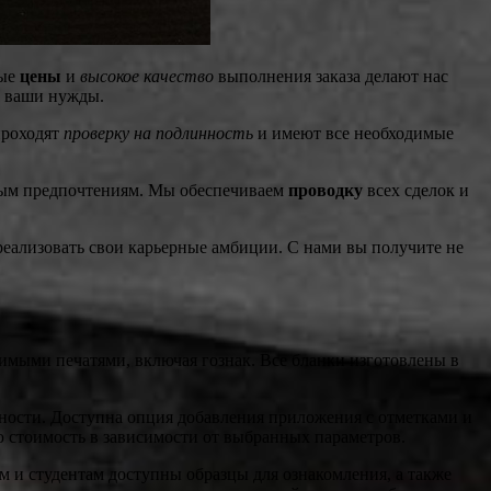
ные
цены
и
высокое качество
выполнения заказа делают нас
д ваши нужды.
проходят
проверку на подлинность
и имеют все необходимые
ным предпочтениям. Мы обеспечиваем
проводку
всех сделок и
 реализовать свои карьерные амбиции. С нами вы получите не
имыми печатями, включая гознак. Все бланки изготовлены в
ости. Доступна опция добавления приложения с отметками и
ю стоимость в зависимости от выбранных параметров.
 и студентам доступны образцы для ознакомления, а также