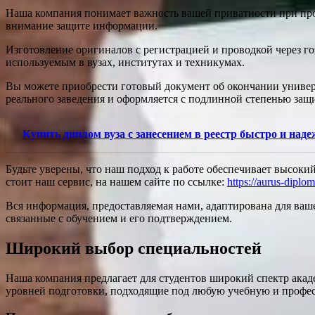
Наша компания понимает важность вашей приватности при про
внимание защите информации.
Изготовление оригиналов с регистрацией и проводкой через го
используемым в вузах, институтах и техникумах.
Вы можете приобрести готовый документ об окончании универс
реального заведения и оформляется с подлинной степенью защ
Купить диплом вуза с занесением в реестр быстро и над
Будьте уверены, что наш подход к работе обеспечивает высоки
стоит наш сервис, на нашем сайте по ссылке:
https://aurus-diplo
Вся информация, предоставляемая нами, адаптирована для ваше
связанные с обучением и его подтверждением.
Широкий выбор специальностей
Наша компания предлагает для студентов широкий спектр ак
уровней подготовки, подходящие под любую учебную и профес