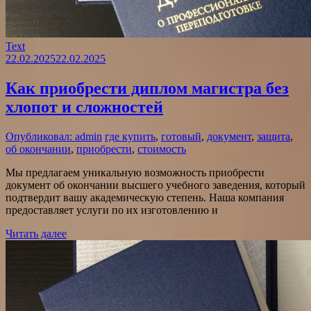
Text
22.02.2025
22.02.2025
Как приобрести диплом магистра без
хлопот и сложностей
Опубликовал: admin
где купить
,
готовый
,
документ
,
защита
,
об окончании
,
приобрести
,
стоимость
Мы предлагаем уникальную возможность приобрести
документ об окончании высшего учебного заведения, который
подтвердит вашу академическую степень. Наша компания
предоставляет услуги по их изготовлению и
Читать далее