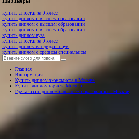
Партнеры
купить аттестат за 9 класс
купить диплом о высшем образовании
купить диплом о высшем образовании
купить диплом о высшем образовании
купить диплом вуза
купить аттестат за 9 класс
купить диплом кандидата наук
купить диплом о среднем специальном
Главная
Информация
Купить диплом экономиста в Москве
Купить диплом юриста Москва
Где заказать диплом о высшем образовании в Москве