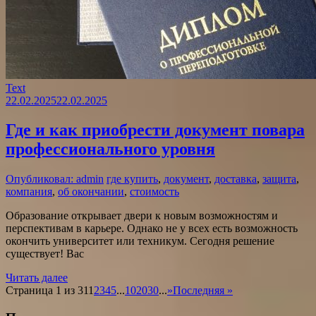
Text
22.02.2025
22.02.2025
Где и как приобрести документ повара
профессионального уровня
Опубликовал: admin
где купить
,
документ
,
доставка
,
защита
,
компания
,
об окончании
,
стоимость
Образование открывает двери к новым возможностям и
перспективам в карьере. Однако не у всех есть возможность
окончить университет или техникум. Сегодня решение
существует! Вас
Читать далее
Страница 1 из 31
1
2
3
4
5
...
10
20
30
...
»
Последняя »