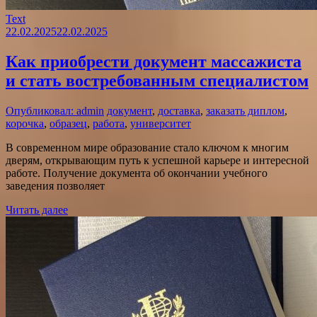
Text
22.02.2025
22.02.2025
Как приобрести документ массажиста
и стать востребованным специалистом
Опубликовал: admin
документ
,
доставка
,
заказать диплом
,
корочка
,
образец
,
работа
,
университет
В современном мире образование стало ключом к многим
дверям, открывающим путь к успешной карьере и интересной
работе. Получение документа об окончании учебного
заведения позволяет
Читать далее