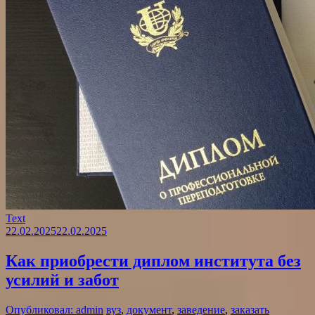
Text
22.02.2025
22.02.2025
Как приобрести диплом института без
усилий и забот
Опубликовал: admin
вуз
,
документ
,
заведение
,
заказать