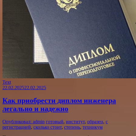
Text
22.02.2025
22.02.2025
Как приобрести диплом инженера
легально и надежно
Опубликовал: admin
готовый
,
институт
,
образец
,
с
регистрацией
,
сколько стоит
,
степень
,
техникум