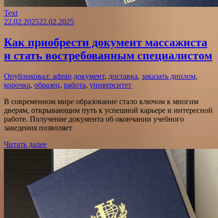
Text
22.02.2025
22.02.2025
Как приобрести документ массажиста
и стать востребованным специалистом
Опубликовал: admin
документ
,
доставка
,
заказать диплом
,
корочка
,
образец
,
работа
,
университет
В современном мире образование стало ключом к многим
дверям, открывающим путь к успешной карьере и интересной
работе. Получение документа об окончании учебного
заведения позволяет
Читать далее