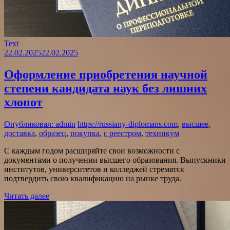
Text
22.02.2025
22.02.2025
Оформление приобретения научной
степени кандидата наук без лишних
хлопот
Опубликовал: admin
https://russiany-diplomans.com
,
высшее
,
доставка
,
образец
,
покупка
,
с реестром
,
техникум
С каждым годом расширяйте свои возможности с
документами о получении высшего образования. Выпускники
институтов, университетов и колледжей стремятся
подтвердить свою квалификацию на рынке труда.
Читать далее