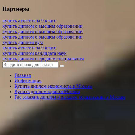
Партнеры
купить аттестат за 9 класс
купить диплом о высшем образовании
купить диплом о высшем образовании
купить диплом о высшем образовании
купить диплом вуза
купить аттестат за 9 класс
купить диплом кандидата наук
купить диплом о среднем специальном
Главная
Информация
Купить диплом экономиста в Москве
Купить диплом юриста Москва
Где заказать диплом о высшем образовании в Москве