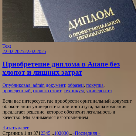
Text
22.02.2025
22.02.2025
Приобретение диплома в Анапе без
хлопот и лишних затрат
Опубликовал: admin
документ
,
образец
,
покупка
,
проведенный
,
сколько стоит
,
техникум
,
университет
Если вас интересует, где приобрести оригинальный документ
об окончании университета или института, наша компания
предлагает решение, которое обеспечит легальность и
качество. Мы занимаемся изготовлением
Читать далее
Страница 1 из 37
1
2
3
4
5
...
10
20
30
...
»
Последняя »