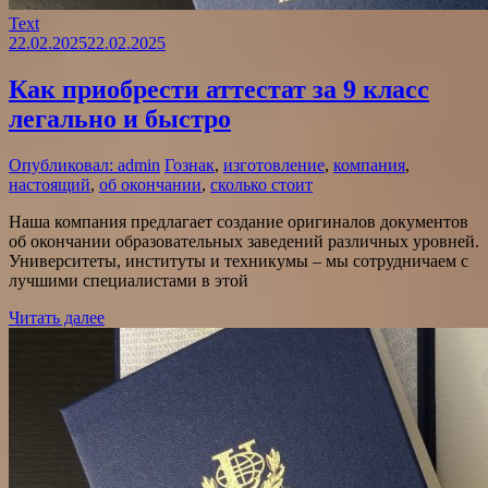
Text
22.02.2025
22.02.2025
Как приобрести аттестат за 9 класс
легально и быстро
Опубликовал: admin
Гознак
,
изготовление
,
компания
,
настоящий
,
об окончании
,
сколько стоит
Наша компания предлагает создание оригиналов документов
об окончании образовательных заведений различных уровней.
Университеты, институты и техникумы – мы сотрудничаем с
лучшими специалистами в этой
Читать далее