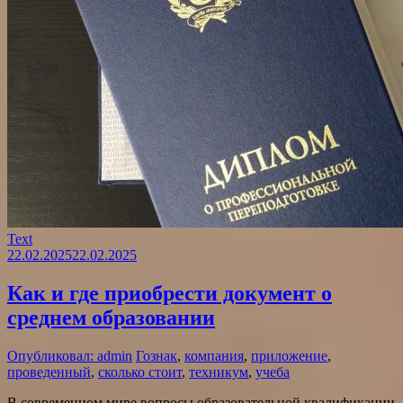
Text
22.02.2025
22.02.2025
Как и где приобрести документ о
среднем образовании
Опубликовал: admin
Гознак
,
компания
,
приложение
,
проведенный
,
сколько стоит
,
техникум
,
учеба
В современном мире вопросы образовательной квалификации