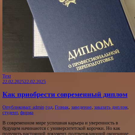
Text
22.02.2025
22.02.2025
Как приобрести современный диплом
Опубликовал: admin
год
,
Гознак
,
заведение
,
заказать диплом
,
студент
,
фирма
В современном мире успешная карьера и уверенность в
будущем начинаются с университетской корочки. Но как
получить настоящий документ, подтверждающий окончание