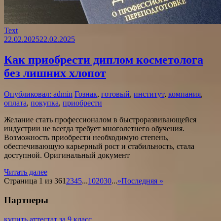
Text
22.02.2025
22.02.2025
Как приобрести диплом косметолога
без лишних хлопот
Опубликовал: admin
Гознак
,
готовый
,
институт
,
компания
,
оплата
,
покупка
,
приобрести
Желание стать профессионалом в быстроразвивающейся
индустрии не всегда требует многолетнего обучения.
Возможность приобрести необходимую степень,
обеспечивающую карьерный рост и стабильность, стала
доступной. Оригинальный документ
Читать далее
Страница 1 из 36
1
2
3
4
5
...
10
20
30
...
»
Последняя »
Партнеры
купить аттестат за 9 класс