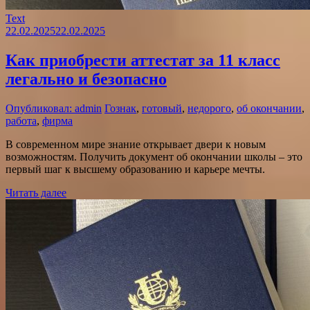
Text
22.02.2025
22.02.2025
Как приобрести аттестат за 11 класс
легально и безопасно
Опубликовал: admin
Гознак
,
готовый
,
недорого
,
об окончании
,
работа
,
фирма
В современном мире знание открывает двери к новым
возможностям. Получить документ об окончании школы – это
первый шаг к высшему образованию и карьере мечты.
Читать далее