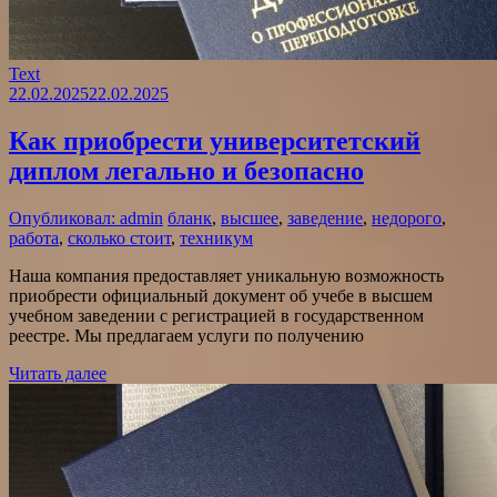
Text
22.02.2025
22.02.2025
Как приобрести университетский
диплом легально и безопасно
Опубликовал: admin
бланк
,
высшее
,
заведение
,
недорого
,
работа
,
сколько стоит
,
техникум
Наша компания предоставляет уникальную возможность
приобрести официальный документ об учебе в высшем
учебном заведении с регистрацией в государственном
реестре. Мы предлагаем услуги по получению
Читать далее