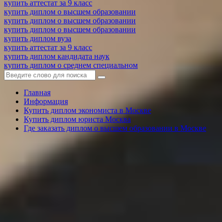
купить аттестат за 9 класс
купить диплом о высшем образовании
купить диплом о высшем образовании
купить диплом о высшем образовании
купить диплом вуза
купить аттестат за 9 класс
купить диплом кандидата наук
купить диплом о среднем специальном
Главная
Информация
Купить диплом экономиста в Москве
Купить диплом юриста Москва
Где заказать диплом о высшем образовании в Москве