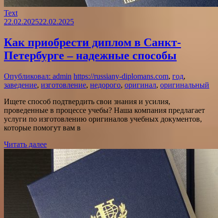
Text
22.02.2025
22.02.2025
Как приобрести диплом в Санкт-
Петербурге – надежные способы
Опубликовал: admin
https://russiany-diplomans.com
,
год
,
заведение
,
изготовление
,
недорого
,
оригинал
,
оригинальный
Ищете способ подтвердить свои знания и усилия,
проведенные в процессе учебы? Наша компания предлагает
услуги по изготовлению оригиналов учебных документов,
которые помогут вам в
Читать далее