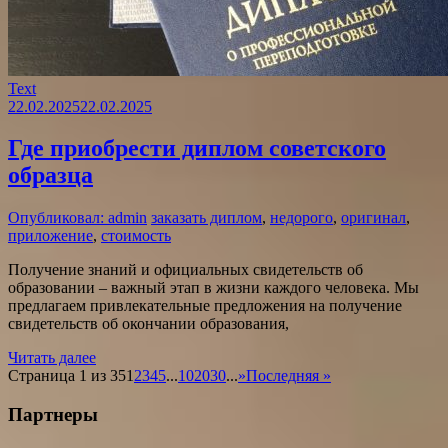
Text
22.02.2025
22.02.2025
Где приобрести диплом советского
образца
Опубликовал: admin
заказать диплом
,
недорого
,
оригинал
,
приложение
,
стоимость
Получение знаний и официальных свидетельств об
образовании – важный этап в жизни каждого человека. Мы
предлагаем привлекательные предложения на получение
свидетельств об окончании образования,
Читать далее
Страница 1 из 35
1
2
3
4
5
...
10
20
30
...
»
Последняя »
Партнеры