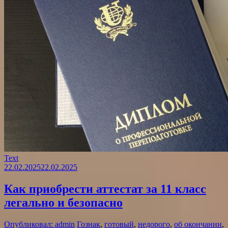
Text
22.02.2025
22.02.2025
Как приобрести аттестат за 11 класс
легально и безопасно
Опубликовал: admin
Гознак
,
готовый
,
недорого
,
об окончании
,