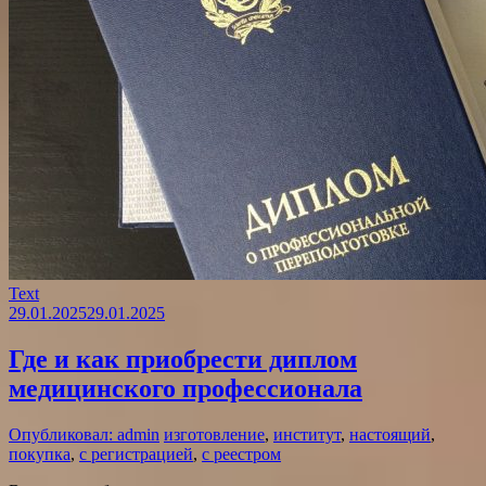
Text
29.01.2025
29.01.2025
Где и как приобрести диплом
медицинского профессионала
Опубликовал: admin
изготовление
,
институт
,
настоящий
,
покупка
,
с регистрацией
,
с реестром