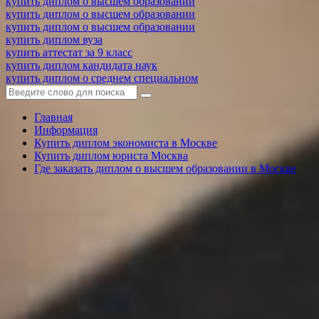
купить диплом о высшем образовании
купить диплом о высшем образовании
купить диплом о высшем образовании
купить диплом вуза
купить аттестат за 9 класс
купить диплом кандидата наук
купить диплом о среднем специальном
Главная
Информация
Купить диплом экономиста в Москве
Купить диплом юриста Москва
Где заказать диплом о высшем образовании в Москве