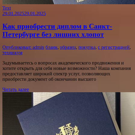
Text
29.01.2025
29.01.2025
Как приобрести диплом в Санкт-
Петербурге без лишних хлопот
Опубликовал: admin
бланк
,
образец
,
покупка
,
с регистрацией
,
техникум
Задумываетесь о вопросах академического продвижения и
хотите открыть для себя новые возможности? Наша компания
предоставляет широкий спектр услуг, позволяющих
приобрести документ об окончании высшего
Читать далее