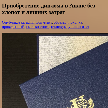
Приобретение диплома в Анапе без
хлопот и лишних затрат
Опубликовал: admin
документ
,
образец
,
покупка
,
проведенный
,
сколько стоит
,
техникум
,
университет