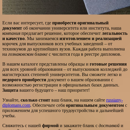
Если вас интересует, где
приобрести оригинальный
документ
об окончании университета или института, наша
компания
предлагает решение, которое обеспечит
легальность
и качество
. Мы занимаемся
изготовлением и реализацией
корочек для выпускников всех учебных заведений – от
техникумов до крупнейших вузов. Каждая работа выполнена
на
гознаковском бланке
с числится года в реестре дипломов.
В нашем каталоге представлены образцы и
готовые решения
для всех уровней образования – от выпускников колледжей до
магистерских степеней университетов. Вы сможете легко и
недорого приобрести
документ о вашем образовании с
возможностью регистрации в официальных базах данных.
Защита
вашего будущего – наш приоритет!
Узнайте,
сколько стоит
ваш бланк, на нашем сайте
russiany-
diplomans.com
. Обеспечьте себя
оригинальным документом
с
приложением для успешного трудоустройства и дальнейшей
учебы.
Свяжитесь с нашей
фирмой
и закажите бланк с
доставкой
и