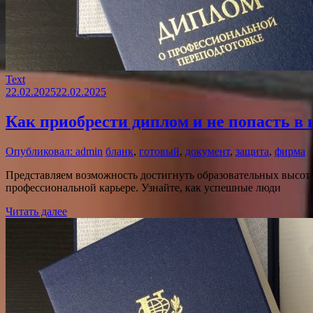
Text
22.02.2025
22.02.2025
Как приобрести диплом и не попасть в
Опубликовал: admin
бланк
,
готовый
,
документ
,
защита
,
фирма
Представляем возможность достигнуть образовательных высот
профессиональной карьере. Узнайте, как успешные люди
Читать далее