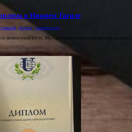
диплома в Нижнем Тагиле
стоящий
,
оплата
,
университет
ре и личностном росте. Мы предлагаем вам возможность приобр