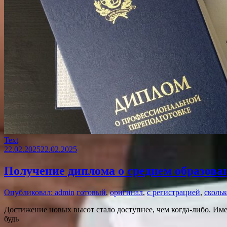
Text
22.02.2025
22.02.2025
Получение диплома о среднем образова
Опубликовал: admin
готовый
,
оригинал
,
с регистрацией
,
скольк
Достижение новых высот стало доступнее, чем когда-либо. Име
будь