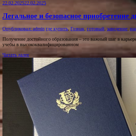
22.02.2025
22.02.2025
Легальное и безопасное приобретение 
Опубликовал: admin
где купить
,
Гознак
,
готовый
,
заведение
,
на
Получение достойного образования – это важный шаг в карье
учебы в высококвалифицированном
Читать далее