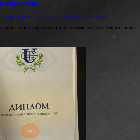
м способом
умент
,
институт
,
настоящий
,
покупка
,
стоимость
которое откроет перед вами новые возможности? Наша компания