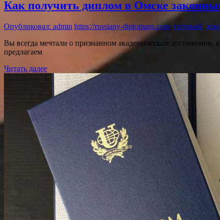
Как получить диплом в Омске законны
Опубликовал: admin
https://russiany-diplomans.com
,
готовый
,
док
Вы всегда мечтали о признанном академическом достижении, 
предлагаем
Читать далее