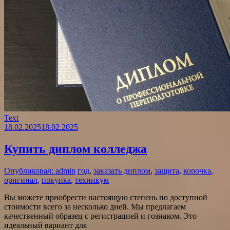
Text
18.02.2025
18.02.2025
Купить диплом колледжа
Опубликовал: admin
год
,
заказать диплом
,
защита
,
корочка
,
оригинал
,
покупка
,
техникум
Вы можете приобрести настоящую степень по доступной
стоимости всего за несколько дней. Мы предлагаем
качественный образец с регистрацией и гознаком. Это
идеальный вариант для