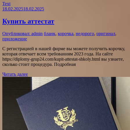
Text
18.02.2025
18.02.2025
Купить аттестат
Опубликовал: admin
бланк
,
корочка
,
недорого
,
оригинал
,
приложение
С регистрацией в нашей фирме вы можете получить корочку,
которая отвечает всем требованиям 2023 года. На сайте
https://diplomy-grup24.com/kupit-attestat-shkoly.html вы узнаете,
сколько стоит процедура. Подробная
Читать далее