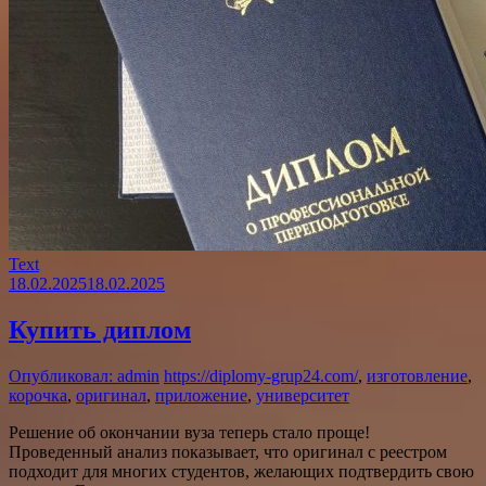
Text
18.02.2025
18.02.2025
Купить диплом
Опубликовал: admin
https://diplomy-grup24.com/
,
изготовление
,
корочка
,
оригинал
,
приложение
,
университет
Решение об окончании вуза теперь стало проще!
Проведенный анализ показывает, что оригинал с реестром
подходит для многих студентов, желающих подтвердить свою