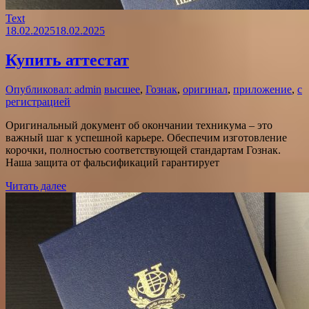
Text
18.02.2025
18.02.2025
Купить аттестат
Опубликовал: admin
высшее
,
Гознак
,
оригинал
,
приложение
,
с
регистрацией
Оригинальный документ об окончании техникума – это
важный шаг к успешной карьере. Обеспечим изготовление
корочки, полностью соответствующей стандартам Гознак.
Наша защита от фальсификаций гарантирует
Читать далее