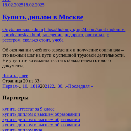
18.02.2025
18.02.2025
Купить диплом в Москве
Опубликовал: admin
https://diplomy-grup24.com/kupit-diplom-v-
gorode/moskva.html
,
заведение
,
недорого
,
оригинал
,
с
реестром
,
сколько стоит
,
учеба
Об окончании учебного заведения и получение оригинала –
это важный шаг на пути к успешной трудовой деятельности.
Не упустите возможность стать обладателем готового
документа,
Читать далее
Страница 20 из 33
«
Первая
«
...
10
...
18
19
20
21
22
...
30
...
»
Последняя »
Партнеры
купить аттестат за 9 класс
купить диплом о высшем образовании
купить диплом о высшем образовании
купить диплом о высшем образовании
купить диплом вуза