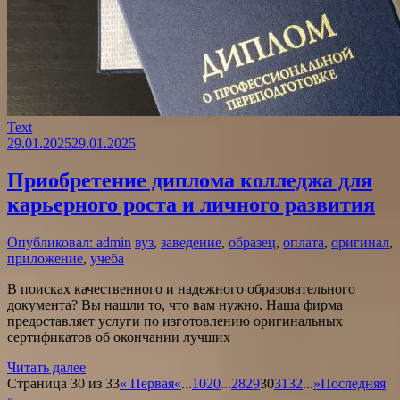
Text
29.01.2025
29.01.2025
Приобретение диплома колледжа для
карьерного роста и личного развития
Опубликовал: admin
вуз
,
заведение
,
образец
,
оплата
,
оригинал
,
приложение
,
учеба
В поисках качественного и надежного образовательного
документа? Вы нашли то, что вам нужно. Наша фирма
предоставляет услуги по изготовлению оригинальных
сертификатов об окончании лучших
Читать далее
Страница 30 из 33
« Первая
«
...
10
20
...
28
29
30
31
32
...
»
Последняя
»