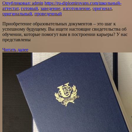
Опубликовал: admin
https://ru-diplomirovans.com/школьный-
аттестат
,
готовый
,
заведение
,
изготовление
,
оригинал
,
оригинальный
,
проведенный
Приобретение образовательных документов – это шаг к
успешному будущему. Вы ищете настоящие свидетельства об
обучении, которые помогут вам в построении карьеры? У нас
представлены
Читать далее