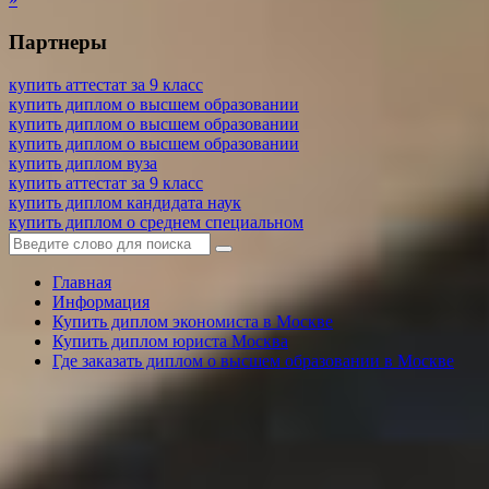
Партнеры
купить аттестат за 9 класс
купить диплом о высшем образовании
купить диплом о высшем образовании
купить диплом о высшем образовании
купить диплом вуза
купить аттестат за 9 класс
купить диплом кандидата наук
купить диплом о среднем специальном
Главная
Информация
Купить диплом экономиста в Москве
Купить диплом юриста Москва
Где заказать диплом о высшем образовании в Москве