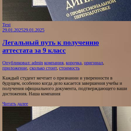
Text
29.01.2025
29.01.2025
Легальный путь к получению
аттестата за 9 класс
Опубликовал: admin
компания
,
корочка
,
оригинал
,
приложение
,
сколько стоит
,
стоимость
Каждый студент мечтает о признании и уверенности в
будущем, особенно когда дело касается завершения учебы и
получения официального документа, подтверждающего ваши
достижения. Наша компания
Читать далее