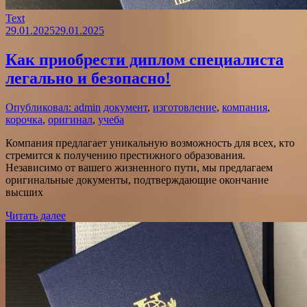
Text
29.01.2025
29.01.2025
Как приобрести диплом специалиста
легально и безопасно!
Опубликовал: admin
документ
,
изготовление
,
компания
,
корочка
,
оригинал
,
учеба
Компания предлагает уникальную возможность для всех, кто
стремится к получению престижного образования.
Независимо от вашего жизненного пути, мы предлагаем
оригинальные документы, подтверждающие окончание
высших
Читать далее