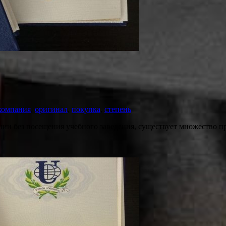
компания
,
оригинал
,
покупка
,
степень
ании без посещения учебного заведения, существует множество п