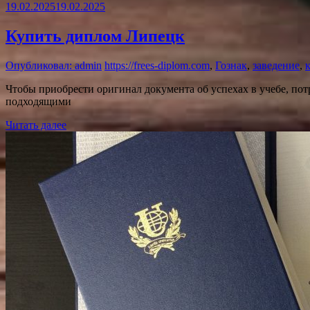
19.02.2025
19.02.2025
Купить диплом Липецк
Опубликовал: admin
https://frees-diplom.com
,
Гознак
,
заведение
,
Чтобы приобрести оригинал документа об успехах в учебе, по
подходящими
Читать далее