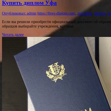
Купить диплом Уфа
Опубликовал: admin
https://frees-diplom.com
,
доставка
,
защита
,
и
Если вы решили приобрести официальный документ об образов
образцов выбирайте учреждения, которые
Читать далее