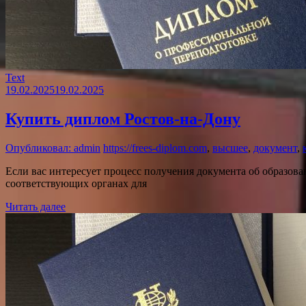
Text
19.02.2025
19.02.2025
Купить диплом Ростов-на-Дону
Опубликовал: admin
https://frees-diplom.com
,
высшее
,
документ
,
Если вас интересует процесс получения документа об образов
соответствующих органах для
Читать далее