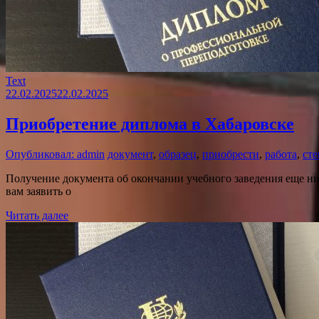
Text
22.02.2025
22.02.2025
Приобретение диплома в Хабаровске
Опубликовал: admin
документ
,
образец
,
приобрести
,
работа
,
сте
Получение документа об окончании учебного заведения еще ни
вам заявить о
Читать далее