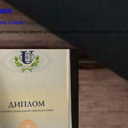
анск
ией
,
степень
ет множество дверей в мире профессиональной деятельности, у