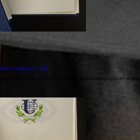
пень
,
стоимость
,
учеба
когда не было таким простым. Наша компания предлагает недор