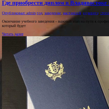
Где приобрести диплом в Владивостоке
Опубликовал: admin
год
,
заведение
,
настоящий
,
недорого
,
степ
Окончание учебного заведения – важный этап на пути к профе
который будет
Читать далее