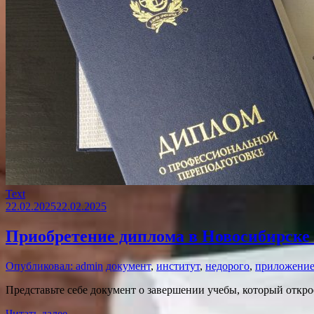
Text
22.02.2025
22.02.2025
Приобретение диплома в Новосибирске 
Опубликовал: admin
документ
,
институт
,
недорого
,
приложени
Представьте себе документ о завершении учебы, который откр
Читать далее