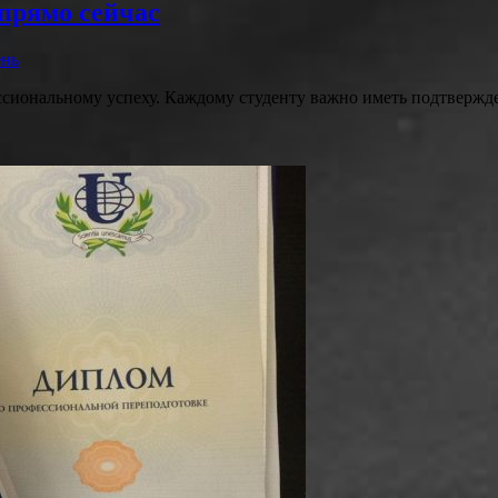
 прямо сейчас
ень
ссиональному успеху. Каждому студенту важно иметь подтвержд