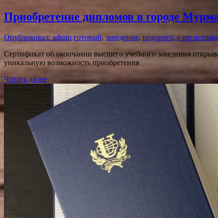
Приобретение дипломов в городе Мурм
Опубликовал: admin
готовый
,
заведение
,
недорого
,
с регистрац
Сертификат об окончании высшего учебного заведения открыва
уникальную возможность приобретения
Читать далее