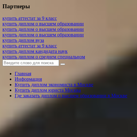
Партнеры
купить аттестат за 9 класс
купить диплом о высшем образовании
купить диплом о высшем образовании
купить диплом о высшем образовании
купить диплом вуза
купить аттестат за 9 класс
купить диплом кандидата наук
купить диплом о среднем специальном
Главная
Информация
Купить диплом экономиста в Москве
Купить диплом юриста Москва
Где заказать диплом о высшем образовании в Москве