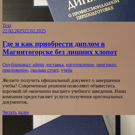
Text
22.02.2025
22.02.2025
Где и как приобрести диплом в
Магнитогорске без лишних хлопот
Опубликовал: admin
доставка
,
изготовление
,
оригинал
,
приложение
,
сколько стоит
,
учеба
Желаете получить официальный документ о завершении
учебы? Современные решения позволяют обзавестись
корочкой об окончании высшего учебного заведения. Наша
компания предоставляет услуги получения оригинальных
документов,
Читать далее