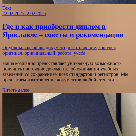
Text
22.02.2025
22.02.2025
Где и как приобрести диплом в
Ярославле – советы и рекомендации
Опубликовал: admin
документ
,
изготовление
,
корочка
,
оригинал
,
оригинальный
,
работа
,
учеба
Наша компания предоставляет уникальную возможность
получить настоящие документы об окончании учебных
заведений со сохранением всех стандартов и регистров. Мы
предлагаем изготовление документов любой степени,
Читать далее