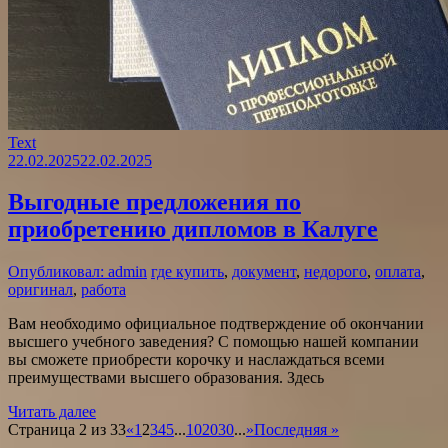
Text
22.02.2025
22.02.2025
Выгодные предложения по
приобретению дипломов в Калуге
Опубликовал: admin
где купить
,
документ
,
недорого
,
оплата
,
оригинал
,
работа
Вам необходимо официальное подтверждение об окончании
высшего учебного заведения? С помощью нашей компании
вы сможете приобрести корочку и наслаждаться всеми
преимуществами высшего образования. Здесь
Читать далее
Страница 2 из 33
«
1
2
3
4
5
...
10
20
30
...
»
Последняя »