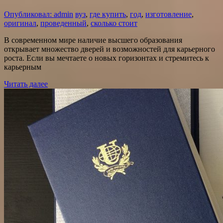
Опубликовал: admin
вуз
,
где купить
,
год
,
изготовление
,
оригинал
,
проведенный
,
сколько стоит
В современном мире наличие высшего образования
открывает множество дверей и возможностей для карьерного
роста. Если вы мечтаете о новых горизонтах и стремитесь к
карьерным
Читать далее