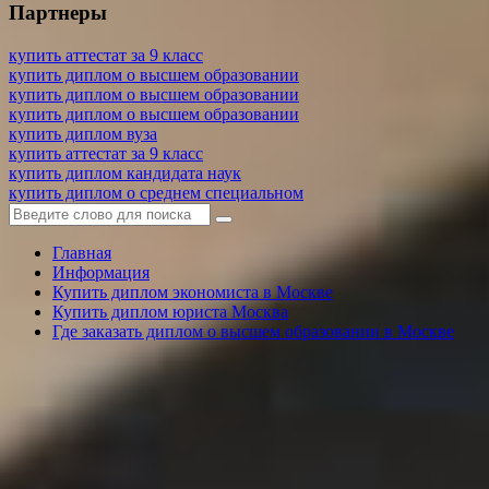
Партнеры
купить аттестат за 9 класс
купить диплом о высшем образовании
купить диплом о высшем образовании
купить диплом о высшем образовании
купить диплом вуза
купить аттестат за 9 класс
купить диплом кандидата наук
купить диплом о среднем специальном
Главная
Информация
Купить диплом экономиста в Москве
Купить диплом юриста Москва
Где заказать диплом о высшем образовании в Москве