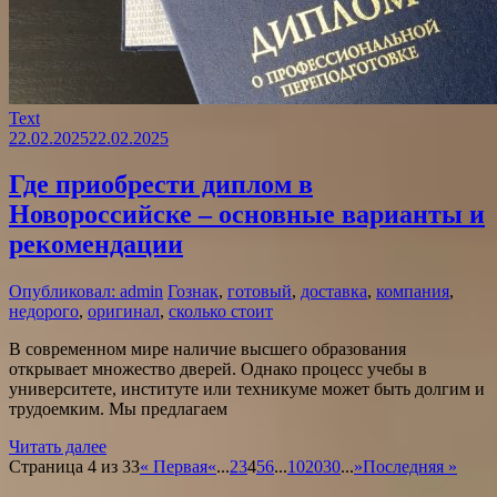
Text
22.02.2025
22.02.2025
Где приобрести диплом в
Новороссийске – основные варианты и
рекомендации
Опубликовал: admin
Гознак
,
готовый
,
доставка
,
компания
,
недорого
,
оригинал
,
сколько стоит
В современном мире наличие высшего образования
открывает множество дверей. Однако процесс учебы в
университете, институте или техникуме может быть долгим и
трудоемким. Мы предлагаем
Читать далее
Страница 4 из 33
« Первая
«
...
2
3
4
5
6
...
10
20
30
...
»
Последняя »