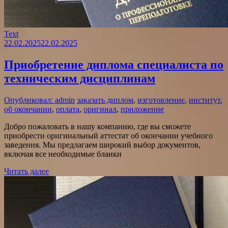
Text
22.02.2025
22.02.2025
Приобретение диплома специалиста по
техническим дисциплинам
Опубликовал: admin
заказать диплом
,
изготовление
,
институт
,
об окончании
,
оплата
,
оригинал
,
приложение
Добро пожаловать в нашу компанию, где вы сможете
приобрести оригинальный аттестат об окончании учебного
заведения. Мы предлагаем широкий выбор документов,
включая все необходимые бланки
Читать далее