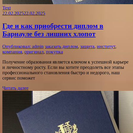
Text
22.02.2025
22.02.2025
Где и как приобрести диплом в
Барнауле без лишних хлопот
Опубликовал: admin
заказать диплом
,
защита
,
институт
,
компания
,
оригинал
,
покупка
Получение образования является ключом к успешной карьере
и личностному росту. Если вы хотите преодолеть все этапы
профессионального становления быстро и недорого, наш
сервис поможет
Читать далее